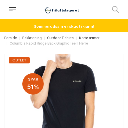
Sommerudsalg er skudt i gang!
Forside
Beklædning
Outdoor T-shirts
Korte ærmer
Columbia Rapid Ridge Back Graphic Tee II Herre
OUTLET
SPAR
51%