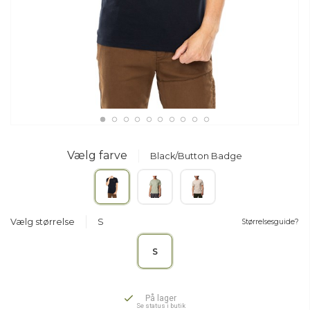
Vælg farve
Black/Button Badge
Vælg størrelse
S
Størrelsesguide?
S
På lager
Se status i butik