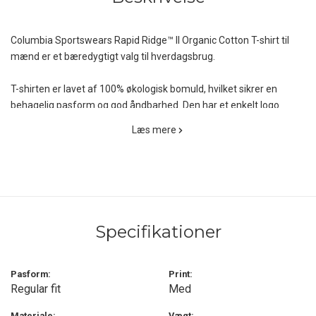
Columbia Sportswears Rapid Ridge™ II Organic Cotton T-shirt til
mænd er et bæredygtigt valg til hverdagsbrug.
T-shirten er lavet af 100% økologisk bomuld, hvilket sikrer en
behagelig pasform og god åndbarhed. Den har et enkelt logo
foran og en markant grafisk print på ryggen, der giver den et
Læs mere
sporty udtryk.
Med en klassisk rund halsudskæring og et tidløst design er den
både stilfuld og praktisk, ideel til afslappede udendørsaktiviteter
eller som en del af din daglige garderobe.
Specifikationer
Pasform:
Print:
Regular fit
Med
Materiale:
Vægt: