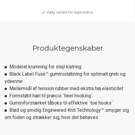
Vælg variant for lagerstatus
Produktegenskaber
Moderat krumning for stejl klatring
Black Label Fuse™ gummistøbning for optimalt greb og
ydeevne
Mellemsål af tension rubber med ekstra høj elasticitet
Formstøbt hæl til præcis `heel hooking´
Gummiforstærket tåboks til effektive `toe hooks´
Blød og smidig Engineered Knit Technology™ smyger sig
om foden og strækker sig, hvor det behøves