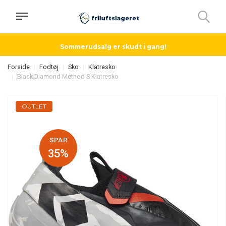
Sommerudsalg er skudt i gang!
Forside
Fodtøj
Sko
Klatresko
Black Diamond Method S Klatresko
OUTLET
SPAR
35%