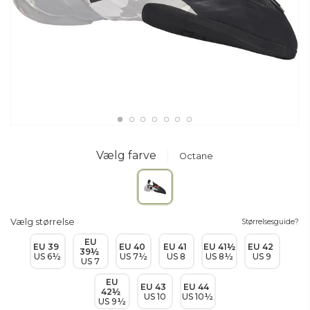
Vælg farve
Octane
Vælg størrelse
Størrelsesguide?
EU
EU 39
EU 40
EU 41
EU 41½
EU 42
39½
US 6½
US 7½
US 8
US 8½
US 9
US 7
EU
EU 43
EU 44
42½
US 10
US 10½
US 9½