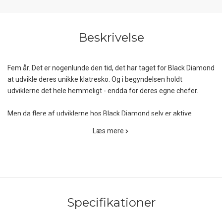
Beskrivelse
Fem år. Det er nogenlunde den tid, det har taget for Black Diamond
at udvikle deres unikke klatresko. Og i begyndelsen holdt
udviklerne det hele hemmeligt - endda for deres egne chefer.
Men da flere af udviklerne hos Black Diamond selv er aktive
klatrere, vil man lave det bedste udstyr til andre klatrere. Og de nye
Læs mere
Method S Klatresko fra Black Diamond har i sandhed været værd
at vente på!
Method S er designet til stejl klatring. En blød mellemsål,
nedadvendt læst og gummiforstærket tåboks får `heel hook´ og
`toe hook´ til at føles meget naturlige, mens den brede Velcro -rem
Specifikationer
giver fine justeringsmuligheder og god trykfordeling. Den støbte
og ekstra klæbrige gummisål er optimeret til greb, uden at det går