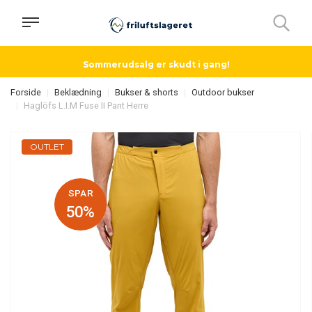
Sommerudsalg er skudt i gang!
Forside
Beklædning
Bukser & shorts
Outdoor bukser
Haglöfs L.I.M Fuse II Pant Herre
OUTLET
SPAR
50%