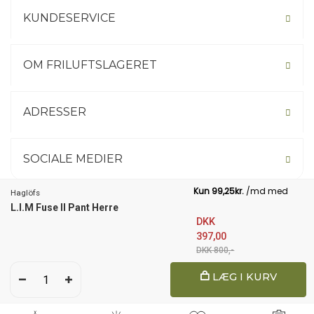
KUNDESERVICE
OM FRILUFTSLAGERET
ADRESSER
SOCIALE MEDIER
Haglöfs
L.I.M Fuse II Pant Herre
Not your country? Click here.
DKK
397,00
DKK 800,-
1
LÆG I KURV
© 2026 Friluftslageret