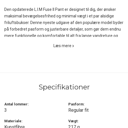
Den opdaterede L.I.M Fuse II Pant er designet til dig, der ønsker
maksimal bevægelsesfrihed og minimal vægt i et par alsidige
friluftsbukser. Denne nyeste udgave af den populære model byder
på forbedret pasform og justerbare detaljer, som gør dem endnu
mere funktionelle og komfortable til alt fra lange vandreture og
hurtige dagsture til rejsebrug og daglig outdoor-livsstil.
Læs mere
Bukserne er fremstillet af det tekniske Climatic Lite-stof, som
kombinerer 93% genanvendt polyamid og 7% elastan i en vægt på
blot 102 g/m². Materialet er ikke kun strækbart og slidstærkt, men
også meget åndbart og hurtigttørrende, hvilket gør det ideelt til
intens aktivitet i varmt og fugtigt vejr. Supplerende striknet af
Specifikationer
100% genanvendt polyester giver yderligere ventilation og
komfort, uden at gå på kompromis med slidstyrken.
Antal lommer:
Pasform:
Designet byder på en elastisk linning med lavprofileret lynlåsgylp
3
Regular fit
og trykknap, som giver en sikker og komfortabel pasform uden at
stramme. De elastiske benafslutninger kan justeres med snøre, så
Materiale:
Vægt:
Kunstfibre
217 g
bukserne kan tilpasses alt fra sneakers til støvler og beskytter