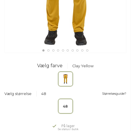
Vælg farve
Clay Yellow
Vælg størrelse
48
Størrelsesguide?
48
På lager
Se status i butik