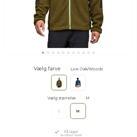
Vælg farve
Live Oak/Woods
Vælg størrelse
M
S
M
På lager
Se status i butik