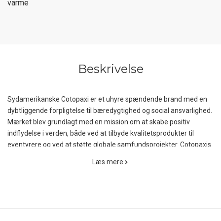
varme
Beskrivelse
Sydamerikanske Cotopaxi er et uhyre spændende brand med en
dybtliggende forpligtelse til bæredygtighed og social ansvarlighed.
Mærket blev grundlagt med en mission om at skabe positiv
indflydelse i verden, både ved at tilbyde kvalitetsprodukter til
eventyrere og ved at støtte globale samfundsprojekter. Cotopaxis
mission handler altså ikke kun om at sælge udendørsudstyr; det
Læs mere
handler om at gøre en reel forskel ved at hjælpe dem, der har
mest brug for det, samtidig med at man beskytter planeten.
Den ekstra tykke og varme Bacano Fleece Jacket fra Cotopaxi er
en fantastisk varm og komfortabel fleecejakke med et lækkert,