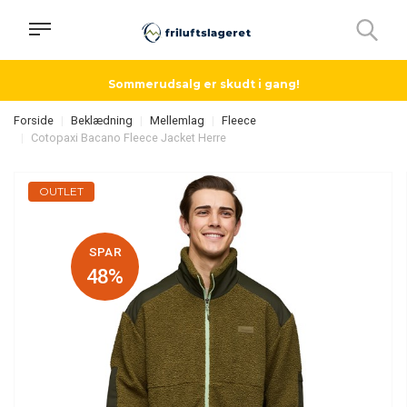
Sommerudsalg er skudt i gang!
Forside
Beklædning
Mellemlag
Fleece
Cotopaxi Bacano Fleece Jacket Herre
OUTLET
SPAR
48%