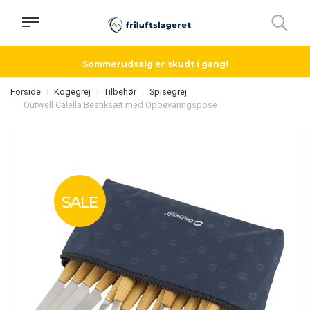
Sommerudsalg er skudt i gang!
Forside
Kogegrej
Tilbehør
Spisegrej
Outwell Calella Bestiksæt med Opbevaringspose
SALE