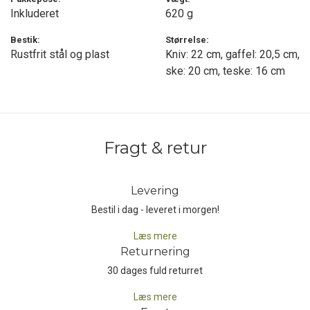
teske 16 cm - er gennemtænkt til både hverdagens måltider og
Inkluderet
620 g
mere formelle spiseoplevelser i det fri.
Bestik:
Størrelse:
Rustfrit stål og plast
Kniv: 22 cm, gaffel: 20,5 cm,
Outwell Calella Pouch Bestiksæt kombinerer holdbarhed,
funktionalitet og komfort i ét elegant og organiseret sæt, så du
ske: 20 cm, teske: 16 cm
kan nyde dine måltider med stil, uanset hvor eventyret bringer dig.
Fragt & retur
Levering
Bestil i dag - leveret i morgen!
Læs mere
Returnering
30 dages fuld returret
Læs mere