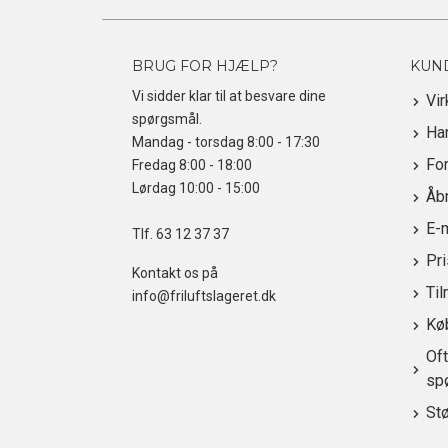
BRUG FOR HJÆLP?
KUN
Vi sidder klar til at besvare dine
Vi
spørgsmål.
Ha
Mandag - torsdag 8:00 - 17:30
For
Fredag 8:00 - 18:00
Lørdag 10:00 - 15:00
Åbn
E-
Tlf.
63 12 37 37
Pr
Kontakt os på
Til
info@friluftslageret.dk
Kø
Oft
sp
St