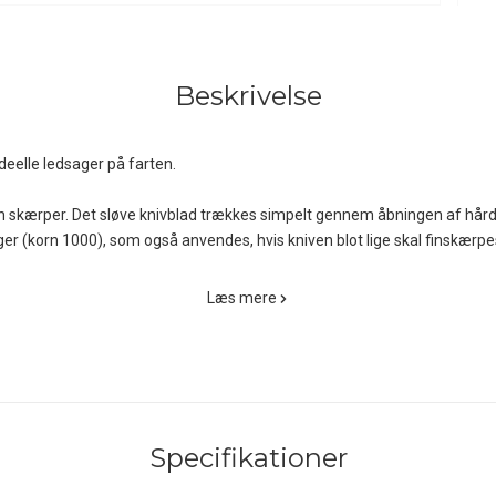
Beskrivelse
deelle ledsager på farten.
in skærper. Det sløve knivblad trækkes simpelt gennem åbningen af ​​h
r (korn 1000), som også anvendes, hvis kniven blot lige skal finskærpe
kæringer til et sikkert greb, og et hul med kuglekæde gør det muligt at 
Læs mere
Specifikationer