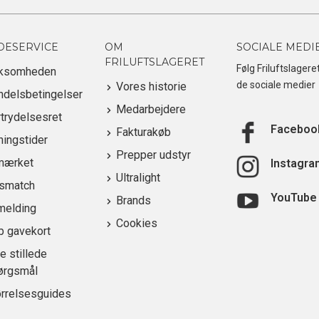
DESERVICE
OM
SOCIALE MEDI
FRILUFTSLAGERET
Følg Friluftslagere
rksomheden
de sociale medier
Vores historie
ndelsbetingelser
Medarbejdere
trydelsesret
Faceboo
Fakturakøb
ingstider
Prepper udstyr
mærket
Instagra
Ultralight
ismatch
YouTube
Brands
melding
Cookies
b gavekort
e stillede
ørgsmål
ørrelsesguides