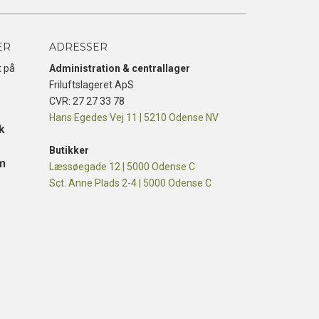
ER
ADRESSER
t på
Administration & centrallager
Friluftslageret ApS
CVR: 27 27 33 78
Hans Egedes Vej 11 | 5210 Odense NV
k
Butikker
m
Læssøegade 12 | 5000 Odense C
Sct. Anne Plads 2-4 | 5000 Odense C