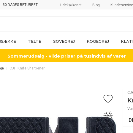
30 DAGES RETURRET
Udekøkkenet
Blog
Kundeservice
GSÆKKE
TELTE
SOVEGREJ
KOGEGREJ
KLAT
Sommerudsalg - vilde priser på tusindvis af varer
eje
CJH Knife Sharpener
CJ
K
Va
D