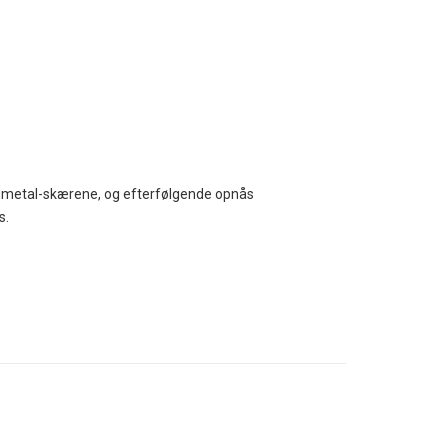
årdmetal-skærene, og efterfølgende opnås
s.
fastgøre sliberen, så den ikke forsvinder.