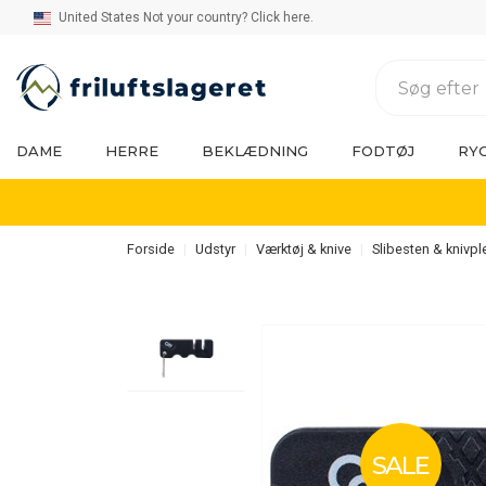
United States Not your country? Click here.
DAME
HERRE
BEKLÆDNING
FODTØJ
RY
Forside
Udstyr
Værktøj & knive
Slibesten & knivpl
SALE