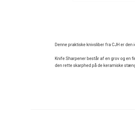
Denne praktiske knivsliber fra CJH er den i
Knife Sharpener består af en grov og en f
den rette skarphed på de keramiske stænge
Det sorte plastikhus har markante fingeruds