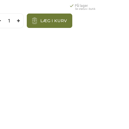
På lager
Se status i butik
LÆG I KURV