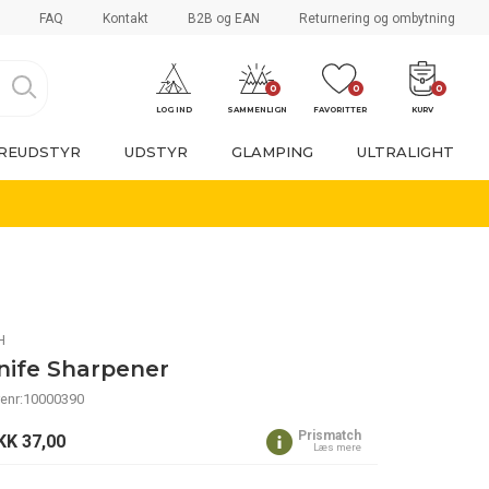
FAQ
Kontakt
B2B og EAN
Returnering og ombytning
0
0
0
LOG IND
SAMMENLIGN
FAVORITTER
KURV
REUDSTYR
UDSTYR
GLAMPING
ULTRALIGHT
H
nife Sharpener
renr:10000390
Prismatch
KK
37,00
Læs mere