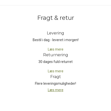
og detaljer, men hvor kvaliteten stadig er på et fornuftigt niveau.
Kvalitetsmæssigt må de dog ikke sammenlignes med Nordisk’
egne produkter, der er udviklet til langt mere krævende brug.
Fragt & retur
Grand Canyons produkter er således ikke udviklet til hyppigt eller
hårdt brug, men til campingbrug eller til den årlige kanotur, er det
Levering
oplagte alternativer til de dyrere mærker.
Bestil i dag - leveret i morgen!
Læs mere
Returnering
30 dages fuld returret
Læs mere
Fragt
Flere leveringsmuligheder!
Læs mere