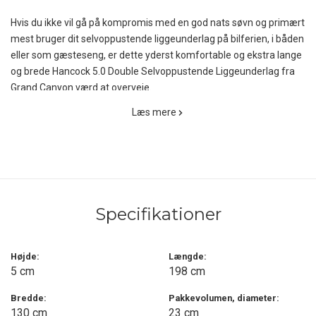
Hvis du ikke vil gå på kompromis med en god nats søvn og primært
mest bruger dit selvoppustende liggeunderlag på bilferien, i båden
eller som gæsteseng, er dette yderst komfortable og ekstra lange
og brede Hancock 5.0 Double Selvoppustende Liggeunderlag fra
Grand Canyon værd at overveje.
Læs mere
Da det i sagens natur ikke foldes på midten ved sammenpakning,
fylder det i pakkeposen ca. 68 x 23 cm, men det måler til gengæld
også hele 198 x 130 cm. når det er pustet op og er 5 cm. tykt, så
liggekomforten er rigtig god.
Dette store dobbeltunderlag er udstyret med to ventiler, som både
Specifikationer
gør det hurtigere at puste op og hurtigere at pakke sammen.
Undersiden er fremstillet af et skridsikkert materiale, så
underlaget ikke rutsjer for meget rundt, og oversiden er med
Højde:
Længde:
børste overflade, som øger komforten.
5 cm
198 cm
Hancock 5.0 Double Selvoppustende Liggeunderlag leveres med
Bredde:
Pakkevolumen, diameter:
130 cm
23 cm
pakkepose, pakkeremme og reparationssæt.