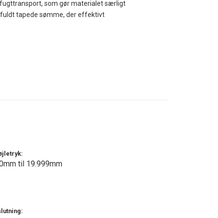
 fugttransport, som gør materialet særligt
 fuldt tapede sømme, der effektivt
en åndbarhed på omkring 4.000 g/m²/24h
iver et behageligt mikroklima under
terbar snøre gør det nemt at tilpasse
enenes bredde over støvler eller sko, så
og dårlige vejrforhold.
et er en let, slidstærk og yderst pålidelig
læsende vejr.
jletryk:
0mm til 19.999mm
lutning: