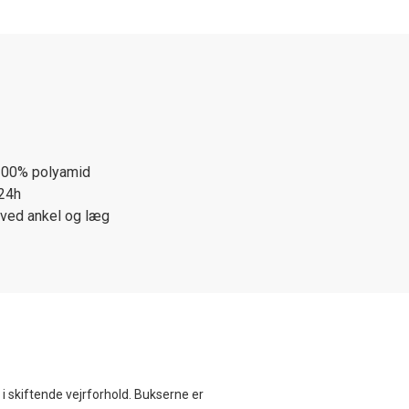
 100% polyamid
/24h
 ved ankel og læg
g i skiftende vejrforhold. Bukserne er