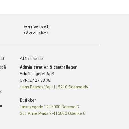
e-mærket
Så er du sikker!
ER
ADRESSER
t på
Administration & centrallager
Friluftslageret ApS
CVR: 27 27 33 78
Hans Egedes Vej 11 | 5210 Odense NV
k
Butikker
m
Læssøegade 12 | 5000 Odense C
Sct. Anne Plads 2-4 | 5000 Odense C