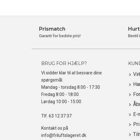
Prismatch
Hurt
Garanti for bedste pris!
Bestil 
BRUG FOR HJÆLP?
KUN
Vi sidder klar til at besvare dine
Vi
spørgsmål.
Ha
Mandag - torsdag 8:00 - 17:30
For
Fredag 8:00 - 18:00
Lørdag 10:00 - 15:00
Åbn
E-
Tlf.
63 12 37 37
Pr
Kontakt os på
Til
info@friluftslageret.dk