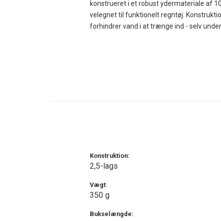
konstrueret i et robust ydermateriale af 1
velegnet til funktionelt regntøj. Konstru
forhindrer vand i at trænge ind - selv under
Materialet har et vandsøjletryk på minim
gør det muligt for fugt og overskudsvarme
vandring, cykling eller andre udendørsaktiv
Pasformen er udviklet med fokus på funkti
bukserne præcist efter kroppen, mens de j
buksen ikke kommer i karambolage med cyke
Didriksons Grit Pants er designet i Sverige 
regnbuks, der holder dig tør og komfortabe
Konstruktion:
2,5-lags
Vægt:
350 g
Bukselængde: