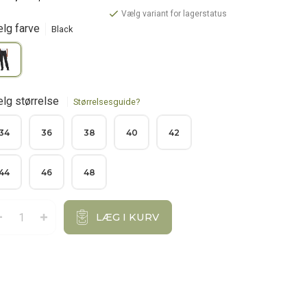
Vælg variant for lagerstatus
lg farve
Black
lg størrelse
Størrelsesguide?
34
36
38
40
42
44
46
48
LÆG I KURV