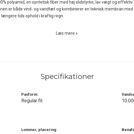
00% polyamid, en syntetisk fiber med høj slidstyrke, lav vægt og effektiv
ktionen er både vind- og vandtæt og kombinerer en teknisk membran med
 længere tids ophold i kraftig regn.
um 15.000 mm, hvilket sikrer en meget høj grad af vandtæthed, mens 
Læs mere
 at transporteres væk fra kroppen under aktivitet. Denne kombination g
iteter, hvor både beskyttelse og ventilation er afgørende.
onalitet og bevægelsesfrihed. Den elastiske linning kombineret med jus
usterbare benafslutninger med velcro gør det muligt at regulere bukseb
lkæden. Samtidig sikrer reflekterende detaljer øget synlighed i mørke 
Specifikationer
og udviklet til helårsbrug som funktionelt skal-lag uden isolering. Resultat
l under alt fra vandreture og cykelpendling til hverdagsbrug i vådt og b
Pasform:
Vandsø
Regular fit
10.00
Lommer, placering:
Benafs