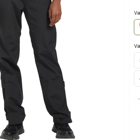
Væ
Væ