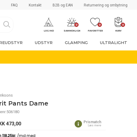
FAQ
Kontakt
B2B og EAN
Returnering og ombytning
0
0
0
LOG IND
SAMMENLIGN
FAVORITTER
KURV
REUDSTYR
UDSTYR
GLAMPING
ULTRALIGHT
riksons
rit Pants Dame
enr:506180
Prismatch
KK
473,00
Læs mere