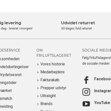
ig levering
Udvidet returret
i dag - leveret i morgen!
30 dages fuld returret
DESERVICE
OM
SOCIALE MEDI
FRILUFTSLAGERET
Følg Friluftslagere
rksomheden
de sociale medier
Vores historie
ndelsbetingelser
Medarbejdere
trydelsesret
Faceboo
Fakturakøb
ingstider
Prepper udstyr
mærket
Instagra
Ultralight
ismatch
YouTube
Brands
melding