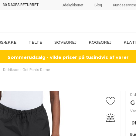
30 DAGES RETURRET
Udekøkkenet
Blog
Kundeservice
GSÆKKE
TELTE
SOVEGREJ
KOGEGREJ
KLAT
Sommerudsalg - vilde priser på tusindvis af varer
Didriksons Grit Pants Dame
Did
G
Var
D