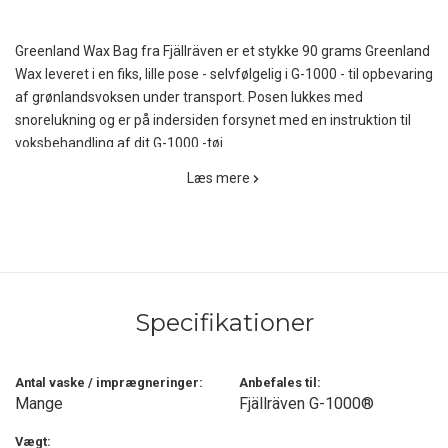
Greenland Wax Bag fra Fjällräven er et stykke 90 grams Greenland
Wax leveret i en fiks, lille pose - selvfølgelig i G-1000 - til opbevaring
af grønlandsvoksen under transport. Posen lukkes med
snorelukning og er på indersiden forsynet med en instruktion til
voksbehandling af dit G-1000 -tøj.
Læs mere
Den miljøvenlige Greenland Wax er fremstillet af paraffin og bivoks
og er egentlig udviklet til Fjällrävens beklædning i G-1000 -
materialet, men kan selvfølgelig også bruges til andre former for
bomuldsbeklædning, hvor man ønsker at højne såvel de
vandafvisende egenskaber som tekstilets slidstyrke. Fjällrävens G-
1000 -beklædning er behandlet med Greenland Wax fra fabrikken,
Specifikationer
men dette slides i sagens natur af efter noget tids brug og vask.
Tøjet kan imprægneres i større eller mindre grad, afhængigt af de
Antal vaske / imprægneringer:
Anbefales til:
ønskede vandafvisende, vindtætte og åndbare egenskaber. Efter
Mange
Fjällräven G-1000®
imprægnering bliver tekstilet en smule stivere i det, men det
fortager sig nu hurtigt, når man først har haft det på et stykke tid.
Vægt: