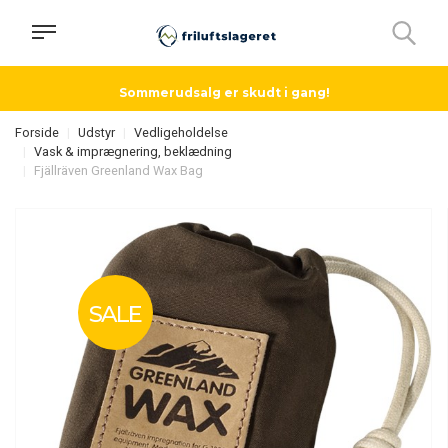
Sommerudsalg er skudt i gang!
Forside
Udstyr
Vedligeholdelse
Vask & imprægnering, beklædning
Fjällräven Greenland Wax Bag
SALE