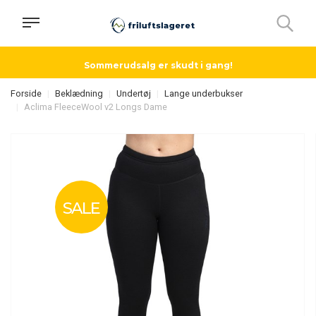
Sommerudsalg er skudt i gang!
Forside
Beklædning
Undertøj
Lange underbukser
Aclima FleeceWool v2 Longs Dame
SALE