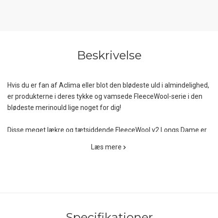
Beskrivelse
Hvis du er fan af Aclima eller blot den blødeste uld i almindelighed,
er produkterne i deres tykke og vamsede FleeceWool-serie i den
blødeste merinould lige noget for dig!
Disse meget lækre og tætsiddende FleeceWool v2 Longs Dame er
udstyret med ekstra høj og elastisk talje, en ribbet kant nederst på
Læs mere
benene og er forsynet med et broderet Aclima-logo på venstre lår.
FleeceWool v2 Longs Dame er valget på de koldeste vinterdage,
enten til hyggebrug derhjemme eller som det varmende
mellemlag under skibukserne.
Specifikationer