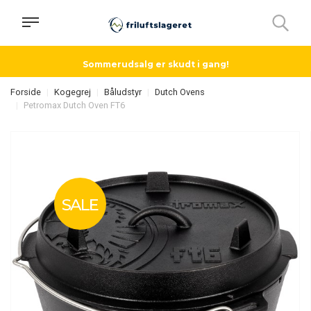
Sommerudsalg er skudt i gang!
Forside
Kogegrej
Båludstyr
Dutch Ovens
Petromax Dutch Oven FT6
SALE