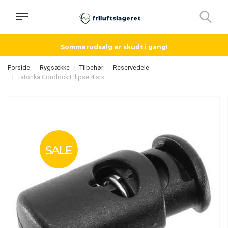
Sommerudsalg er skudt i gang!
Forside
Rygsække
Tilbehør
Reservedele
Tatonka Cordlock Ellipse 4 stk
SALE