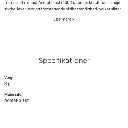
fremstillet i robust Acetal-plast (100%), som er kendt for sin høje
styrke, lave vægt og fremragende slidbestandighed, hvilket sikrer
lang holdbarhed selv ved hyppig brug i krævende outdoor-miljøer.
Læs mere
Den elliptiske konstruktion giver et sikkert greb og gør det hurtigt
at stramme eller løsne snøren med én hånd. Snorelåsen måler 11
× 15 × 27 mm og vejer kun ca. 2 gram pr. stk, hvilket gør den til en
let, men yderst funktionel reservedel eller opgradering til
eksisterende udstyr.
Specifikationer
Tatonka Cordlock Ellipse leveres i et praktisk sæt med 4 stk. og er
ideel til udskiftning af slidte kordelstoppere eller til eftermontering
Vægt:
på telte, rygsække og pakkesække, hvor sikker og præcis
8 g
snørejustering er afgørende.
Materiale:
Acetal-plast