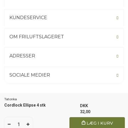
KUNDESERVICE
OM FRILUFTSLAGERET
ADRESSER
SOCIALE MEDIER
Tatonka
Not your country? Click here.
Cordlock Ellipse 4 stk
DKK
32,00
1
LÆG I KURV