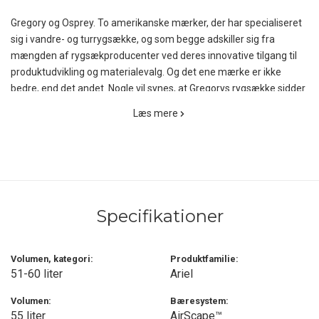
Gregory og Osprey. To amerikanske mærker, der har specialiseret
sig i vandre- og turrygsække, og som begge adskiller sig fra
mængden af rygsækproducenter ved deres innovative tilgang til
produktudvikling og materialevalg. Og det ene mærke er ikke
bedre, end det andet. Nogle vil synes, at Gregorys rygsække sidder
bedst, medens andre foretrækker Ospreys modeller.
Læs mere
Men sikkert er det, at det i dag er de to producenter af rygsække,
som er længst fremme, og vi tør derfor godt påstå, at Gregory og
Osprey laver markedets bedste rygsække!
Hvis du søger en teknisk og meget velsiddende vandrerygsæk
Specifikationer
med alle de rigtige detaljer, bør du kigge lidt nøjere på denne
opdaterede og kvindespecifikke Osprey Ariel 55 M/L Dame, som
må siges at være indbegrebet af en rigtig allround turrygsæk til
Volumen, kategori:
Produktfamilie:
både de ugelange vandreture, men selvfølgelig også til rejsebrug
51-60 liter
Ariel
og på de forlængede weekendture med ekstra meget oppakning.
Volumen:
Bæresystem:
55 liter
AirScape™
Blandt en sand overflod af velovervejede detaljer skal fx nævnes