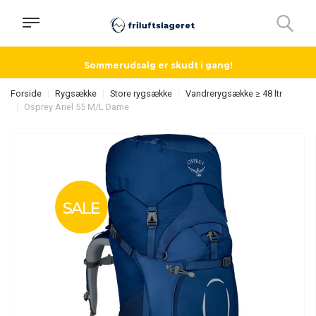
Sommerudsalg er skudt i gang!
Forside
Rygsække
Store rygsække
Vandrerygsække ≥ 48 ltr
Osprey Ariel 55 M/L Dame
SALE