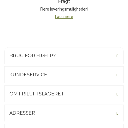
Fragt
For de fleste ansatte hos Black Diamond er selv krævende udøvere
Flere leveringsmuligheder!
med øje for detaljen og specifikke kvalitetskrav som det centrale
omdrejningspunkt. Og det faktum, at Black Diamonds personale
Læs mere
faktisk er deres egne produkters hårdeste kritikere, sikrer, at Black
Diamond hele tiden er i udvikling, konstant på jagt efter at udvikle
det perfekte!
Derfor er det, der tilbage i 1957 startede som en lille produktion af
BRUG FOR HJÆLP?
primitivt klatreudstyr, fremstillet ved hjælp af hammer og ambolt, i
dag vokset til en multinational virksomhed med hovedkontorer i
Asien, Europa og så selvfølgelig USA.
KUNDESERVICE
OM FRILUFTSLAGERET
ADRESSER