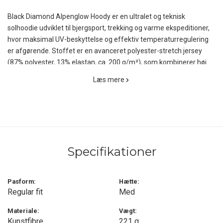
Black Diamond Alpenglow Hoody er en ultralet og teknisk
solhoodie udviklet til bjergsport, trekking og varme ekspeditioner,
hvor maksimal UV-beskyttelse og effektiv temperaturregulering
er afgørende. Stoffet er en avanceret polyester-stretch jersey
(87% polyester, 13% elastan, ca. 200 g/m²), som kombinerer høj
slidstyrke med lav vægt og fuld bevægelsesfrihed. Den
Læs mere
integrerede BD.cool mineralbaserede køleteknologi reflekterer op
til 71% af de nær-infrarøde solstråler og reducerer dermed den
oplevede temperatur markant under direkte sol.
UPF 40+ beskyttelsen gør trøjen ideel til lange, eksponerede
tilgange, klatring og ophold over trægrænsen, hvor traditionel
Specifikationer
solcreme ofte er utilstrækkelig. Polygiene®-behandlingen med
sølvklorid hæmmer bakterievækst og reducerer lugtdannelse, så
trøjen kan bruges i flere dage uden vask — en klar fordel på
Pasform:
Hætte:
flerdagsture.
Regular fit
Med
Konstruktionen omfatter en tætsiddende hætte, der kan bæres
Materiale:
Vægt:
Kunstfibre
221 g
under hjelm, samt kilepaneler under armene, som øger