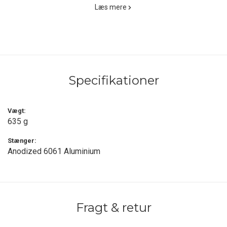
hvor en pindelås fikserer stangen i den valgte højde mellem 208
Læs mere
og 259 cm.
Bunddelen munder ud i en formstøbt plastfod, som sikrer et godt
greb på langt de fleste typer underlag, medens den korte og
stærke aluminiumsspids for enden af stangen passer ind i løkken
eller metalringen på dit telt eller tarp.
Specifikationer
Og under transport kan stangen deles i tre, så den fylder mindst
muligt. Den gennemgående elastiksnor holder styr på delene.
Vægt:
635 g
En bomstærk og meget alsidig tarpstang fra anerkendte MSR.
Stænger:
Anodized 6061 Aluminium
Fragt & retur