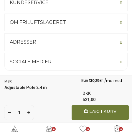
KUNDESERVICE
OM FRILUFTSLAGERET
ADRESSER
SOCIALE MEDIER
MSR
Adjustable Pole 2.4 m
Not your country? Click here.
DKK
521,00
1
LÆG I KURV
© 2026 Friluftslageret
0
0
0