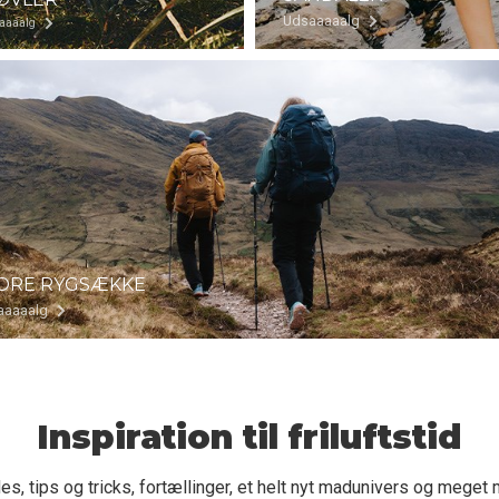
Udsaaaaalg
aaaalg
ORE RYGSÆKKE
aaaaalg
Inspiration til friluftstid
es, tips og tricks, fortællinger, et helt nyt madunivers og meget