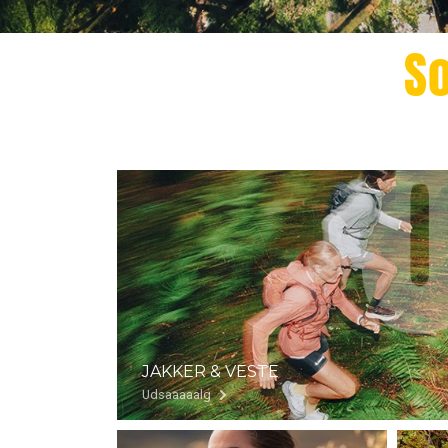
S
JAKKER & VESTE
Udsaaaaalg