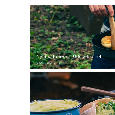
Nyt madunivers - Udekøkkenet
Læs mere her