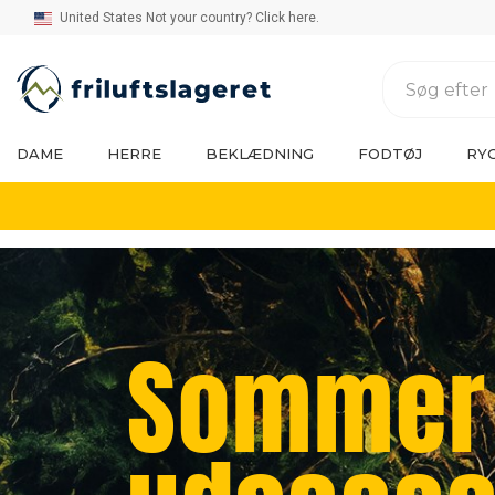
United States Not your country? Click here.
DAME
HERRE
BEKLÆDNING
FODTØJ
RY
Sommer