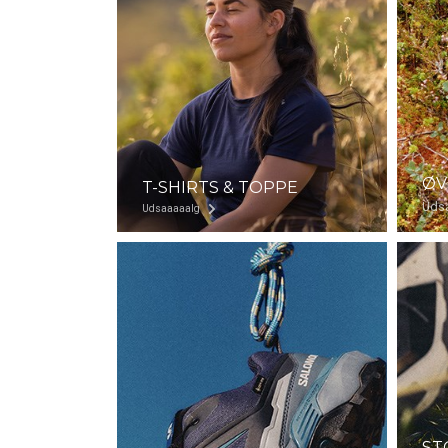
ØV
T-SHIRTS & TOPPE
Uds
Udsaaaaalg
ST