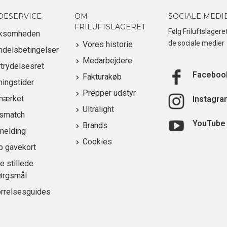
DESERVICE
OM
SOCIALE MEDI
FRILUFTSLAGERET
Følg Friluftslagere
rksomheden
de sociale medier
Vores historie
ndelsbetingelser
Medarbejdere
trydelsesret
Faceboo
Fakturakøb
ingstider
Prepper udstyr
mærket
Instagra
Ultralight
ismatch
YouTube
Brands
melding
Cookies
b gavekort
e stillede
ørgsmål
ørrelsesguides