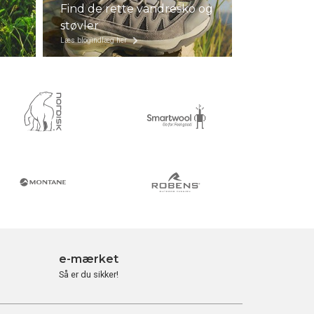
Find de rette vandresko og
støvler
Læs blogindlæg her
e-mærket
Så er du sikker!