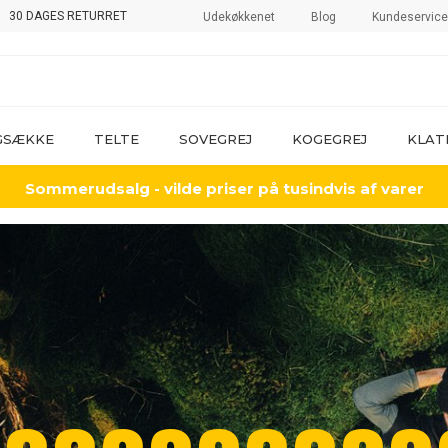
30 DAGES RETURRET
Udekøkkenet
Blog
Kundeservice
GSÆKKE
TELTE
SOVEGREJ
KOGEGREJ
KLAT
Sommerudsalg - vilde priser på tusindvis af varer