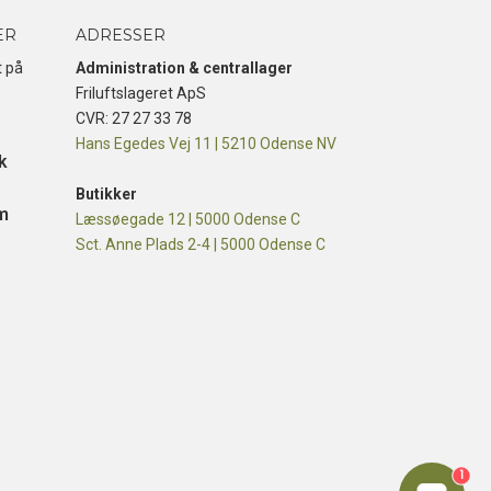
ER
ADRESSER
t på
Administration & centrallager
Friluftslageret ApS
CVR: 27 27 33 78
Hans Egedes Vej 11 | 5210 Odense NV
k
Butikker
m
Læssøegade 12 | 5000 Odense C
Sct. Anne Plads 2-4 | 5000 Odense C
1