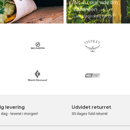
Alt du skal vide om
e
Caminoen
Læs blogindlæg her
ig levering
Udvidet returret
i dag - leveret i morgen!
30 dages fuld returret