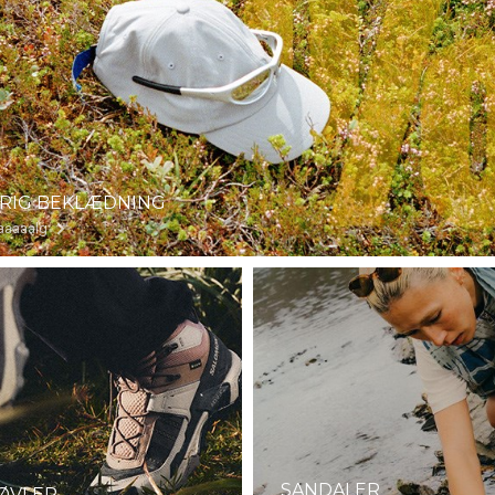
RIG BEKLÆDNING
aaaaalg
SANDALER
ØVLER