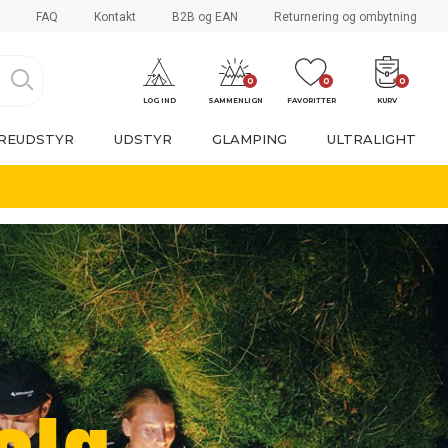
FAQ
Kontakt
B2B og EAN
Returnering og ombytning
0
0
0
LOG IND
SAMMENLIGN
FAVORITTER
KURV
REUDSTYR
UDSTYR
GLAMPING
ULTRALIGHT