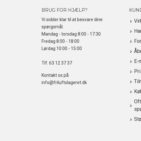
BRUG FOR HJÆLP?
KUN
Vi sidder klar til at besvare dine
Vi
spørgsmål.
Ha
Mandag - torsdag 8:00 - 17:30
For
Fredag 8:00 - 18:00
Lørdag 10:00 - 15:00
Åbn
E-
Tlf.
63 12 37 37
Pr
Kontakt os på
Til
info@friluftslageret.dk
Kø
Oft
sp
St