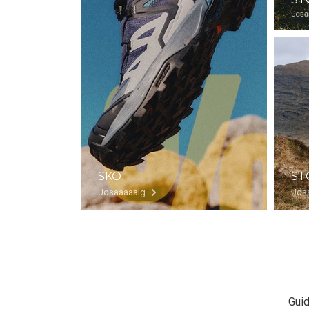
Udsa
SKO
ST
Udsaaaaalg
Uds
Guid