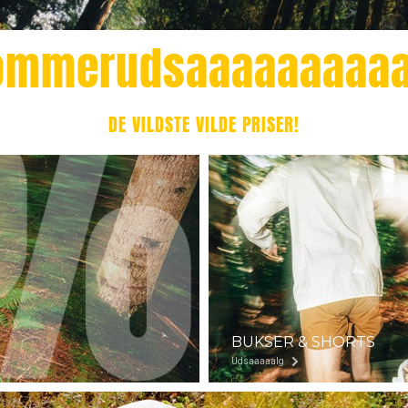
ommerudsaaaaaaaaaa
DE VILDSTE VILDE PRISER!
BUKSER & SHORTS
Udsaaaaalg