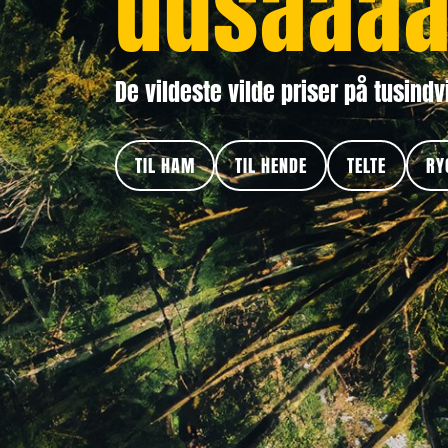
udsaaaa
De vildeste vilde priser på tusindv
TIL HAM
TIL HENDE
TELTE
RY