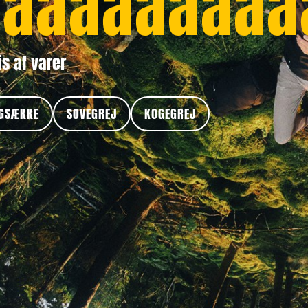
aaaaaaaaa
is af varer
GSÆKKE
SOVEGREJ
KOGEGREJ