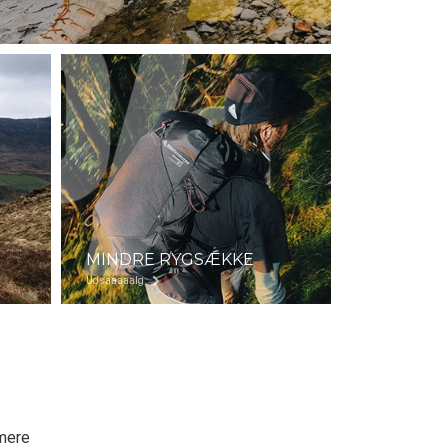
MINDRE RYGSÆKKE
Udsaaaaalg
 mere