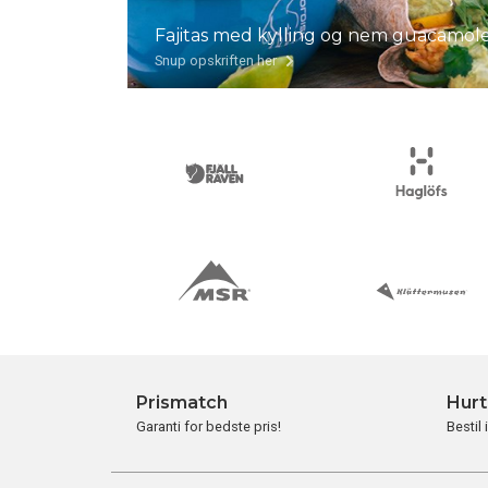
Fajitas med kylling og nem guacamol
Snup opskriften her
Prismatch
Hurt
Garanti for bedste pris!
Bestil 