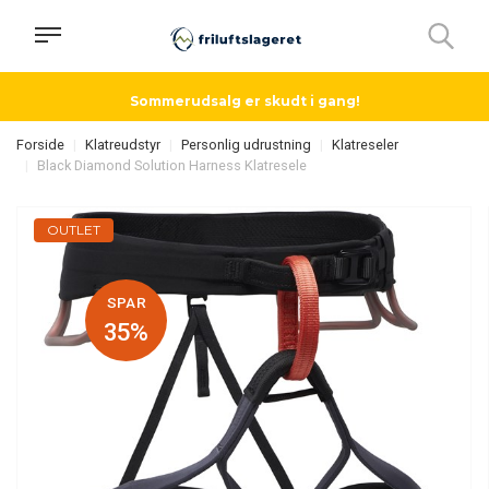
Sommerudsalg er skudt i gang!
Forside
Klatreudstyr
Personlig udrustning
Klatreseler
Black Diamond Solution Harness Klatresele
OUTLET
SPAR
35%