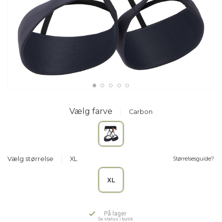
Vælg farve
Carbon
Vælg størrelse
XL
Størrelsesguide?
XL
På lager
Se status i butik