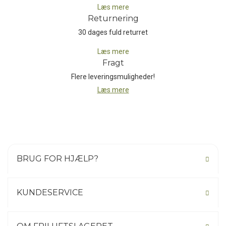
Læs mere
Returnering
Med en vægt på blot 330 gram i størrelse M tilbyder Solution
Harness en perfekt balance mellem komfort og funktionalitet.
30 dages fuld returret
Uanset om du arbejder på dit næste redpoint-projekt eller
Læs mere
tilbringer lange timer i en standplads, giver denne sele en
Fragt
enestående oplevelse uden at hæmme din bevægelse. Solution
Flere leveringsmuligheder!
Harness er simpelthen en topmoderne sele, der er designet til at
give klatrere den bedste støtte og bevægelsesfrihed til at
Læs mere
præstere optimalt.
Uanset om du foretrækker at færdes på de vertikale klippesider
eller isvægge, eller har det bedst med begge ben placeret i den
dybe puddersne, vil du hos Black Diamond finde højteknologiske
BRUG FOR HJÆLP?
specialprodukter udviklet
af
vidende brugere
til
krævende brugere.
For de fleste ansatte hos Black Diamond er selv krævende udøvere
med øje for detaljen og specifikke kvalitetskrav som det centrale
KUNDESERVICE
omdrejningspunkt. Og det faktum, at Black Diamonds personale
faktisk er deres egne produkters hårdeste kritikere, sikrer, at Black
Diamond hele tiden er i udvikling, konstant på jagt efter at udvikle