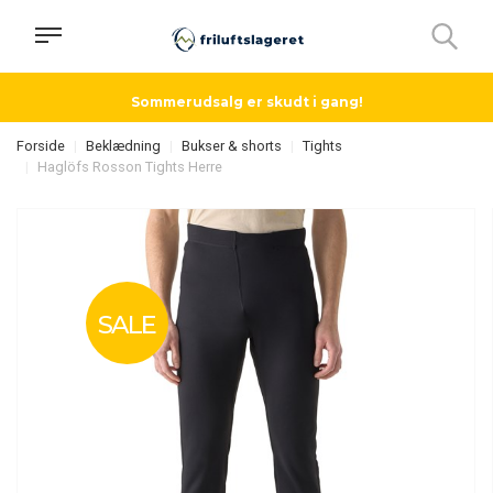
Sommerudsalg er skudt i gang!
Forside
Beklædning
Bukser & shorts
Tights
Haglöfs Rosson Tights Herre
SALE