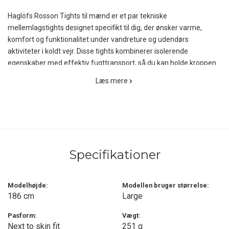
Haglöfs Rosson Tights til mænd er et par tekniske
mellemlagstights designet specifikt til dig, der ønsker varme,
komfort og funktionalitet under vandreture og udendørs
aktiviteter i koldt vejr. Disse tights kombinerer isolerende
egenskaber med effektiv fugttransport, så du kan holde kroppen
varm og tør, selv under høj aktivitet i barske omgivelser.
Læs mere
Materialet er let og fleeceforet, hvilket giver en behagelig blødhed
mod huden samtidig med, at det skaber et varmt lag af isolering,
der holder kulden ude. Indersiden hjælper med at transportere
fugt væk fra kroppen, så tightsene føles tørre, selv når du
bevæger dig intenst. Dette gør dem ideelle både som selvstændigt
Specifikationer
lag på kølige efterårsdage og som et effektivt isolerende
mellemlag under et par skalbukser i vintermånederne.
Modelhøjde:
Modellen bruger størrelse:
For at øge komforten er Rosson Tights konstrueret med forskudte
186 cm
Large
overlocksømme, som reducerer risikoen for gnidning og irritation -
særligt vigtigt, når de bruges under yderlag. Faconsyede knæ giver
Pasform:
Vægt:
Next to skin fit
251 g
desuden en naturlig bevægelsesfrihed, så du kan gå, klatre eller