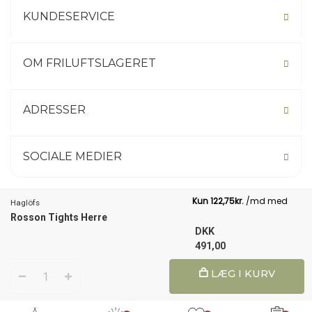
KUNDESERVICE
OM FRILUFTSLAGERET
ADRESSER
SOCIALE MEDIER
Haglöfs
Rosson Tights Herre
Not your country? Click here.
DKK
491,00
1
LÆG I KURV
© 2026 Friluftslageret