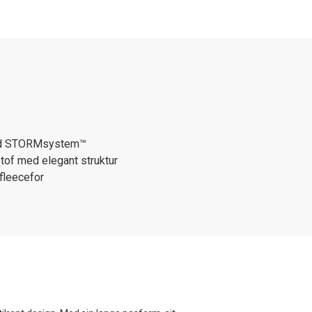
ed STORMsystem™
tof med elegant struktur
fleecefor