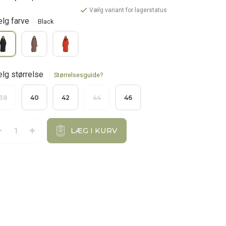
Vælg variant for lagerstatus
lg farve
Black
lg størrelse
Størrelsesguide?
38
40
42
44
46
LÆG I KURV