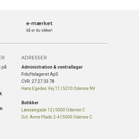
e-mærket
Så er du sikker!
ER
ADRESSER
t på
Administration & centrallager
Friluftslageret ApS
CVR: 27 27 33 78
Hans Egedes Vej 11 | 5210 Odense NV
k
Butikker
m
Læssøegade 12 | 5000 Odense C
Sct. Anne Plads 2-4 | 5000 Odense C