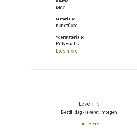
Hætte:
tovejs frontlynlås giver mulighed for vent
Med
Melody Parka Long er således et perfekt val
Materiale:
Kunstfibre
Kombinationen af teknisk ydeevne, bæredyg
have en yderst gennemført og varm vinter
Ydermateriale:
eksklusive klasse!
PolyRustic
Læs mere
Levering
Bestil i dag - leveret i morgen!
Læs mere