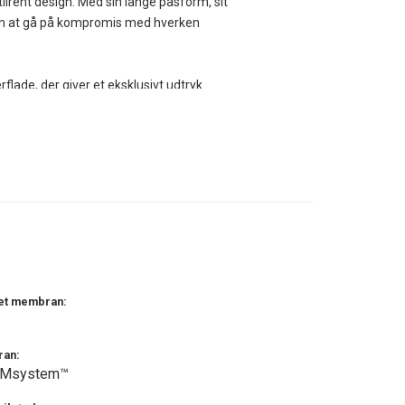
ilrent design. Med sin lange pasform, sit
uden at gå på kompromis med hverken
flade, der giver et eksklusivt udtryk.
g samtidig åndbar. Alle sømme er tapede,
C-fri imprægnering, mens den anvendte
nder effektivt kropsvarmen og giver en
d mod ryggen og det resterende er foret
ort og minimal friktion mod underliggende
e lommer med knaplukning og med
æt membran:
telse mod vind og slud. Den kan nemt
ude. Ærmeafslutningerne har vindfang i
an:
Msystem™
 cykler eller går hurtigt. Den kraftige