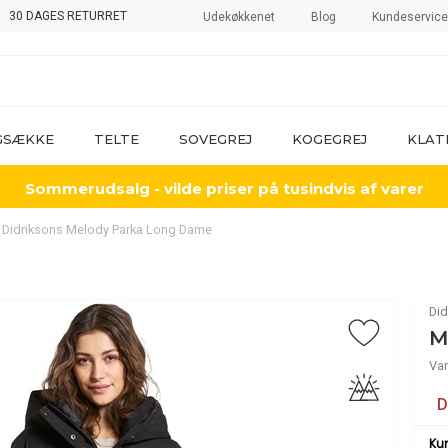
30 DAGES RETURRET
Udekøkkenet
Blog
Kundeservice
GSÆKKE
TELTE
SOVEGREJ
KOGEGREJ
KLAT
Sommerudsalg - vilde priser på tusindvis af varer
Didriksons Melody Parka Long Dame
Did
M
Var
D