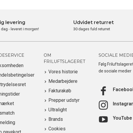
ig levering
Udvidet returret
i dag - leveret i morgen!
30 dages fuld returret
DESERVICE
OM
SOCIALE MEDI
FRILUFTSLAGERET
Følg Friluftslagere
rksomheden
de sociale medier
Vores historie
ndelsbetingelser
Medarbejdere
trydelsesret
Faceboo
Fakturakøb
ingstider
Prepper udstyr
mærket
Instagra
Ultralight
ismatch
YouTube
Brands
melding
Cookies
b gavekort