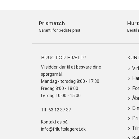
Prismatch
Hurt
Garanti for bedste pris!
Bestil 
BRUG FOR HJÆLP?
KUN
Vi sidder klar til at besvare dine
Vi
spørgsmål.
Ha
Mandag - torsdag 8:00 - 17:30
For
Fredag 8:00 - 18:00
Lørdag 10:00 - 15:00
Åbn
E-
Tlf.
63 12 37 37
Pr
Kontakt os på
Til
info@friluftslageret.dk
Kø