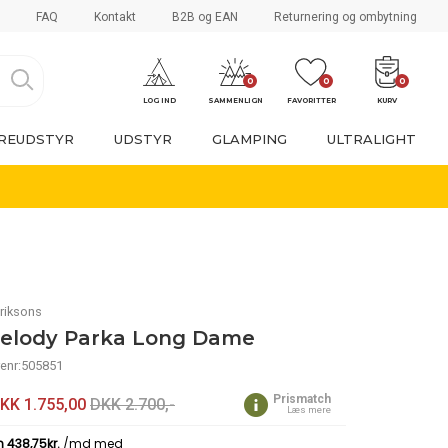
FAQ
Kontakt
B2B og EAN
Returnering og ombytning
0
0
0
LOG IND
SAMMENLIGN
FAVORITTER
KURV
REUDSTYR
UDSTYR
GLAMPING
ULTRALIGHT
riksons
elody Parka Long Dame
enr:505851
Prismatch
KK
1.755,00
DKK 2.700,-
Læs mere