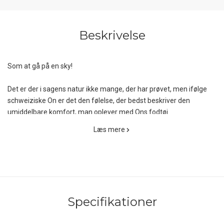
Beskrivelse
Som at gå på en sky!
Det er der i sagens natur ikke mange, der har prøvet, men ifølge
schweiziske On er det den følelse, der bedst beskriver den
umiddelbare komfort, man oplever med Ons fodtøj.
Læs mere
On har med den unikke CloudTec-teknologi skabt en fantastisk
adaptiv sål på deres fodtøj, som både reducerer muskeltrætheden
og som sænker pulsen. Her er tale om et multi-direktionelt
dæmpningssystem, der fungerer både vandret og lodret og som
kun er aktivt under skoens bløde landinger, altså præcis dér, hvor
du har brug for det.
Specifikationer
Opbygningen af sålen afstedkommer en individuel dæmpning, der