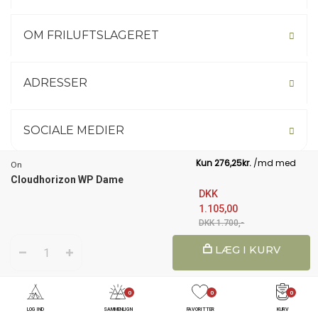
OM FRILUFTSLAGERET
ADRESSER
SOCIALE MEDIER
On
Cloudhorizon WP Dame
Not your country? Click here.
DKK
1.105,00
DKK 1.700,-
1
LÆG I KURV
© 2026 Friluftslageret
0
0
0
LOG IND
SAMMENLIGN
FAVORITTER
KURV