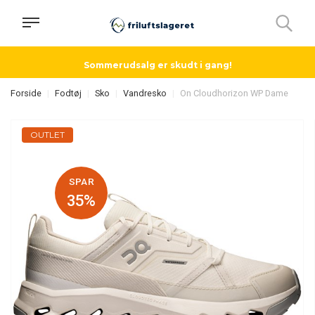
Sommerudsalg er skudt i gang!
Forside
Fodtøj
Sko
Vandresko
On Cloudhorizon WP Dame
OUTLET
SPAR
35%