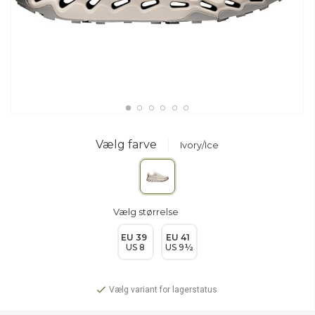
Vælg farve
Ivory/Ice
Vælg størrelse
EU 39
EU 41
US 8
US 9½
Vælg variant for lagerstatus