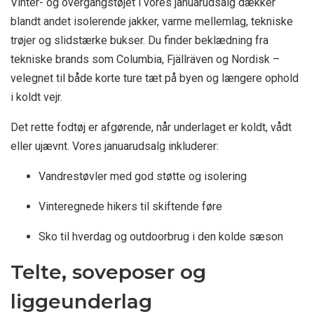
Vinter- og overgangstøjet i vores januarudsalg dækker
blandt andet isolerende jakker, varme mellemlag, tekniske
trøjer og slidstærke bukser. Du finder beklædning fra
tekniske brands som Columbia, Fjällräven og Nordisk –
velegnet til både korte ture tæt på byen og længere ophold
i koldt vejr.
Det rette fodtøj er afgørende, når underlaget er koldt, vådt
eller ujævnt. Vores januarudsalg inkluderer:
Vandrestøvler med god støtte og isolering
Vinteregnede hikers til skiftende føre
Sko til hverdag og outdoorbrug i den kolde sæson
Telte, soveposer og
liggeunderlag