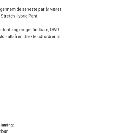
r gennem de seneste par år været
 Stretch Hybrid Pant.
esistente og meget åndbare, DWR-
 altså en direkte udfordrer til
forskellige tøjlag forbedres. Åndbarhed,
ulterer i et uovertruffet tekstil til alle
s Greenland Wax for at styrke de vind- og
rne af et smidigt, strækbart og
 hofte bidrager i den grad til den høje
 omkring anklen kan vidden justeres ved
lutning:
rbar