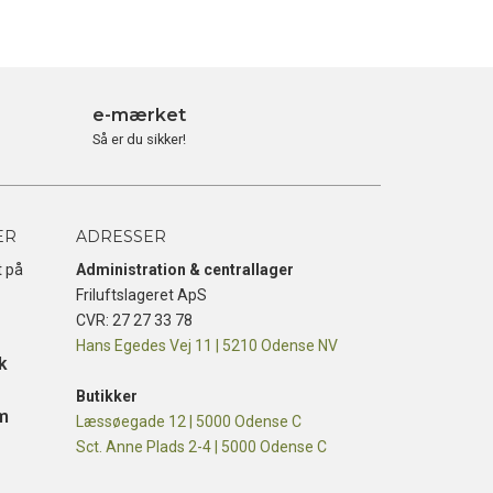
e-mærket
Så er du sikker!
ER
ADRESSER
t på
Administration & centrallager
Friluftslageret ApS
CVR: 27 27 33 78
Hans Egedes Vej 11 | 5210 Odense NV
k
Butikker
m
Læssøegade 12 | 5000 Odense C
Sct. Anne Plads 2-4 | 5000 Odense C