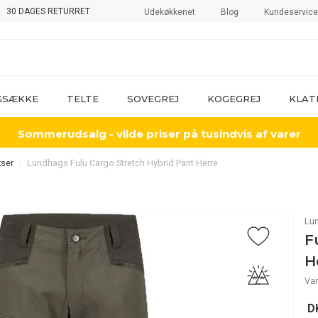
30 DAGES RETURRET
Udekøkkenet
Blog
Kundeservice
GSÆKKE
TELTE
SOVEGREJ
KOGEGREJ
KLAT
Sommerudsalg - vilde priser på tusindvis af varer
ser
Lundhags Fulu Cargo Stretch Hybrid Pant Herre
Lu
F
H
Va
D