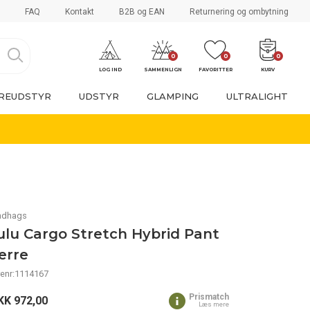
FAQ
Kontakt
B2B og EAN
Returnering og ombytning
0
0
0
LOG IND
SAMMENLIGN
FAVORITTER
KURV
REUDSTYR
UDSTYR
GLAMPING
ULTRALIGHT
ndhags
ulu Cargo Stretch Hybrid Pant
erre
renr:1114167
Prismatch
KK
972,00
Læs mere