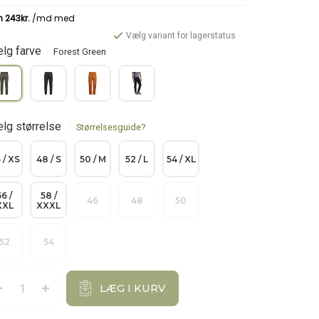
Vælg variant for lagerstatus
lg farve
Forest Green
lg størrelse
Størrelsesguide?
 / XS
48 / S
50 / M
52 / L
54 / XL
56 /
58 /
46
48
50
XXL
XXXL
52
54
LÆG I KURV