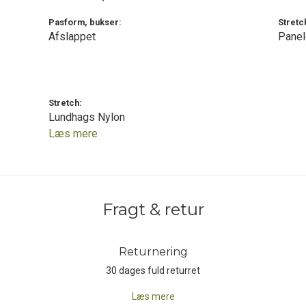
r forsynet med et par lynlåslukkede stiklommer, en stor lynlåslomme på
Pasform, bukser:
Stretc
 hvert ben til kort, kompas etc. Lårlommerne er nemme at komme til og
Afslappet
Panel
 lårlommerne er udstyret med indbygget stretch-lomme til fx mobiltelef
ks med mange fine og velovervejede detaljer!
Stretch:
Lundhags Nylon
t 100 years. We know that the Nordic climate puts high demands on our
Læs mere
 During winter, spring, summer, fall and everything in between. We kno
ls serve a purpose. Just like in nature. We know what it takes to experienc
Fragt & retur
Returnering
30 dages fuld returret
Læs mere