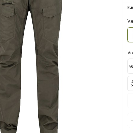
Væ
Væ
46