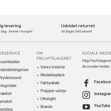
ig levering
Udvidet returret
i dag - leveret i morgen!
30 dages fuld returret
DESERVICE
OM
SOCIALE MEDI
FRILUFTSLAGERET
Følg Friluftslagere
rksomheden
de sociale medier
Vores historie
ndelsbetingelser
Medarbejdere
trydelsesret
Faceboo
Fakturakøb
ingstider
Prepper udstyr
mærket
Instagra
Ultralight
ismatch
YouTube
Brands
melding