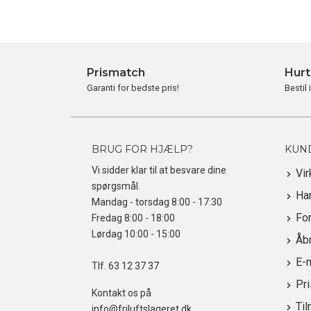
Prismatch
Hurt
Garanti for bedste pris!
Bestil 
BRUG FOR HJÆLP?
KUN
Vi sidder klar til at besvare dine
Vi
spørgsmål.
Ha
Mandag - torsdag 8:00 - 17:30
For
Fredag 8:00 - 18:00
Lørdag 10:00 - 15:00
Åbn
E-
Tlf.
63 12 37 37
Pr
Kontakt os på
Til
info@friluftslageret.dk