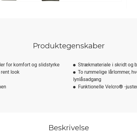
Produktegenskaber
r for komfort og slidstyrke
Strækmateriale i skridt og
rent look
To rummelige lårlommer, hv
lynlåsadgang
men
Funktionelle Velcro® -juste
Beskrivelse