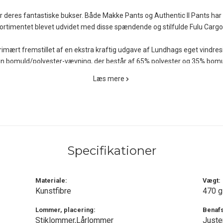
r deres fantastiske bukser. Både Makke Pants og Authentic II Pants ha
ortimentet blevet udvidet med disse spændende og stilfulde Fulu Cargo
rimært fremstillet af en ekstra kraftig udgave af Lundhags eget vindr
bomuld/polyester-vævning, der består af 65% polyester og 35% bomuld -
Læs mere
armeregulering og superb ventilation, ligesom mikroklimaet mellem de 
ke og effektiv UV-beskyttelse kombineret med tekstilets tætte struktur, res
r, året rundt. Materialet kan efter behov imprægneres med fx Fjällräven
Specifikationer
elsesfriheden, er hele området omkring skridtet, bagdelen og ved hofte
nskaber holder hele produktets levetid, og de elastiske paneler ved hver
Materiale:
Vægt:
Kunstfibre
470 g
ris på de lynlåslukkede ventilationsåbninger på indersiden af lårene, og
en lukker tæt til omkring støvleskaftet.
Lommer, placering:
Benafs
Stiklommer,Lårlommer
Juste