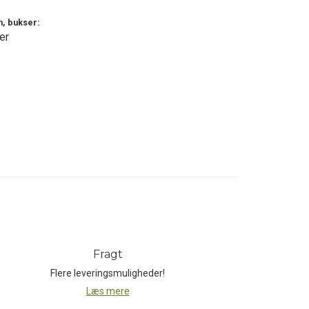
 det ene lår og yderligere en rummelig,
h, bukser:
 placeringerne gør, at lommernes indhold
er
onen, så den ikke ligger og skramler rundt
 products. Our jackets and pants have
w what works and what doesn't. Each seam
e nature - in any weather, all year round.
Fragt
Flere leveringsmuligheder!
Læs mere