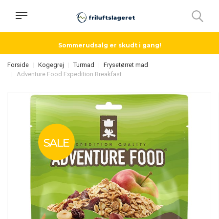
Sommerudsalg er skudt i gang!
Forside
Kogegrej
Turmad
Frysetørret mad
Adventure Food Expedition Breakfast
SALE