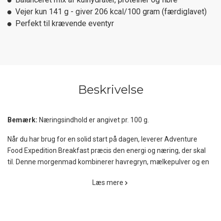
Vejer kun 141 g - giver 206 kcal/100 gram (færdiglavet)
Perfekt til krævende eventyr
Beskrivelse
Bemærk:
Næringsindhold er angivet pr. 100 g.
Når du har brug for en solid start på dagen, leverer Adventure
Food Expedition Breakfast præcis den energi og næring, der skal
til. Denne morgenmad kombinerer havregryn, mælkepulver og en
velsmagende blanding af frugtstykker, der både giver en god
Læs mere
smag og en behagelig konsistens. Den har et højt indhold af
komplekse kulhydrater, som sikrer en langsom og stabil
energifrigivelse, samtidig med at proteiner og fibre holder dig mæt
længere.