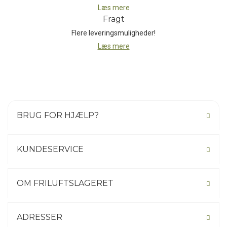
Læs mere
Allergi-information:
Fragt
Indeholder gluten, mælk, nødder. Kan indeholde spor fra
Flere leveringsmuligheder!
jordnødder.
Læs mere
BRUG FOR HJÆLP?
KUNDESERVICE
OM FRILUFTSLAGERET
ADRESSER