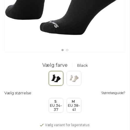
Vælg farve
Black
Vælg størrelse
Størrelsesguide?
S
M
EU 34-
EU 38-
37
41
Vælg variant for lagerstatus