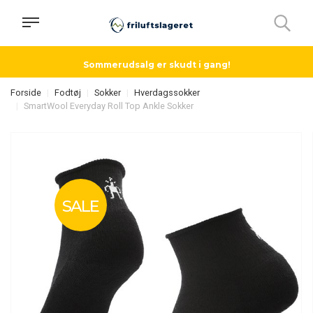
Sommerudsalg er skudt i gang!
Forside
Fodtøj
Sokker
Hverdagssokker
SmartWool Everyday Roll Top Ankle Sokker
SALE