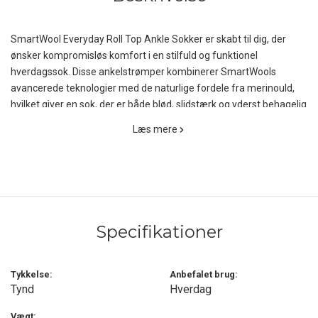
SmartWool Everyday Roll Top Ankle Sokker er skabt til dig, der
ønsker kompromisløs komfort i en stilfuld og funktionel
hverdagssok. Disse ankelstrømper kombinerer SmartWools
avancerede teknologier med de naturlige fordele fra merinould,
hvilket giver en sok, der er både blød, slidstærk og yderst behagelig
at have på - hele dagen.
Læs mere
Med et indhold på 61% merinould, 38% nylon og 1% elastan
tilbyder sokkerne en perfekt balance mellem varme, åndbarhed
og elasticitet. Merinoulden regulerer naturligt temperaturen, leder
fugt væk fra huden og modvirker lugt, hvilket gør dem ideelle til
både hverdagsbrug og lettere aktiviteter. Nylonforstærkninger
Specifikationer
sikrer holdbarhed, mens elastanen giver en fleksibel og tæt
pasform, der holder vask efter vask.
Tykkelse:
Anbefalet brug:
Den innovative Virtually Seamless tå eliminerer generende
Tynd
Hverdag
sømme og giver en glat og komfortabel pasform i skoene, hvilket
reducerer risikoen for irritation og vabler. Samtidig sørger den lette
Vægt: