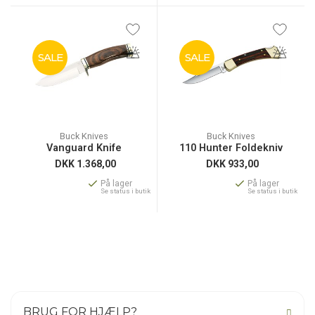
SALE
SALE
Buck Knives
Buck Knives
Vanguard Knife
110 Hunter Foldekniv
DKK
1.368,00
DKK
933,00
På lager
På lager
Se status i butik
Se status i butik
BRUG FOR HJÆLP?