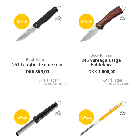
SALE
SALE
Buck Knives
Buck Knives
346 Vantage Large
251 Langford Foldekniv
Foldekniv
DKK
359,00
DKK
1.000,00
På lager
På lager
Se status i butik
Se status i butik
SALE
SALE