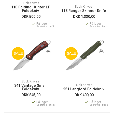
Buck Knives
Buck Knives
110 Folding Hunter LT
Foldekniv
113 Ranger Skinner Knife
DKK
500,00
DKK
1.330,00
På lager
På lager
Se status i butik
Se status i butik
SALE
SALE
Buck Knives
Buck Knives
341 Vantage Small
Foldekniv
251 Langford Foldekniv
DKK
845,00
DKK
400,00
På lager
På lager
Se status i butik
Se status i butik