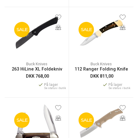
SALE
SALE
Buck Knives
Buck Knives
263 HiLine XL Foldekniv
112 Ranger Folding Knife
DKK
768,00
DKK
811,00
På lager
På lager
Se status i butik
Se status i butik
SALE
SALE