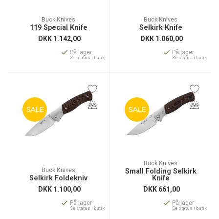
Buck Knives
Buck Knives
119 Special Knife
Selkirk Knife
DKK
1.142,00
DKK
1.060,00
På lager
På lager
Se status i butik
Se status i butik
SALE
SALE
Buck Knives
Buck Knives
Small Folding Selkirk
Selkirk Foldekniv
Knife
DKK
1.100,00
DKK
661,00
På lager
På lager
Se status i butik
Se status i butik