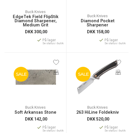
Buck Knives
Buck Knives
EdgeTek Field FlipStik
Diamond Sharpener,
Diamond Pocket
Medium Grit
Sharpener
DKK
300,00
DKK
158,00
På lager
På lager
Se status i butik
Se status i butik
SALE
SALE
Buck Knives
Buck Knives
Soft Arkansas Stone
263 HiLine Foldekniv
DKK
142,00
DKK
520,00
På lager
På lager
Se status i butik
Se status i butik