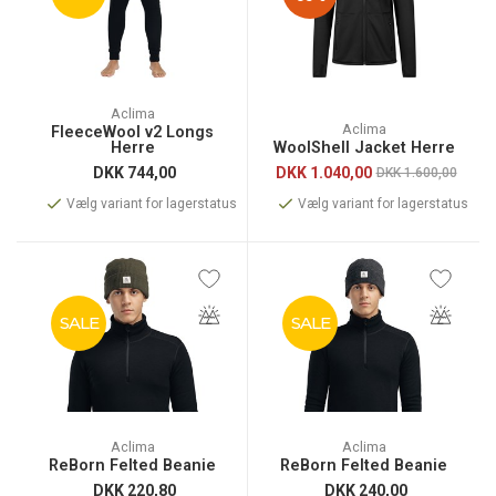
Aclima
Aclima
FleeceWool v2 Longs
Herre
WoolShell Jacket Herre
DKK
744,00
DKK
1.040,00
DKK 1.600,00
Vælg variant for lagerstatus
Vælg variant for lagerstatus
SALE
SALE
Aclima
Aclima
ReBorn Felted Beanie
ReBorn Felted Beanie
DKK
220,80
DKK
240,00