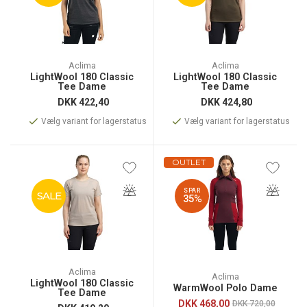
Aclima
Aclima
LightWool 180 Classic
LightWool 180 Classic
Tee Dame
Tee Dame
DKK
422,40
DKK
424,80
Vælg variant for lagerstatus
Vælg variant for lagerstatus
OUTLET
SPAR
SALE
35%
Aclima
Aclima
LightWool 180 Classic
WarmWool Polo Dame
Tee Dame
DKK
468,00
DKK 720,00