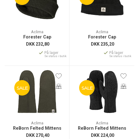
Aclima
Aclima
Forester Cap
Forester Cap
DKK
232,80
DKK
235,20
På lager
På lager
Se status i butik
Se status i butik
SALE
SALE
Aclima
Aclima
ReBorn Felted Mittens
ReBorn Felted Mittens
DKK
270,40
DKK
224,00