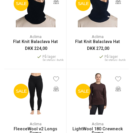
SALE
SALE
Aclima
Aclima
Flat Knit Balaclava Hat
Flat Knit Balaclava Hat
DKK
224,00
DKK
272,00
På lager
På lager
Se status i butik
Se status i butik
SALE
SALE
Aclima
Aclima
FleeceWool v2 Longs
LightWool 180 Crewneck