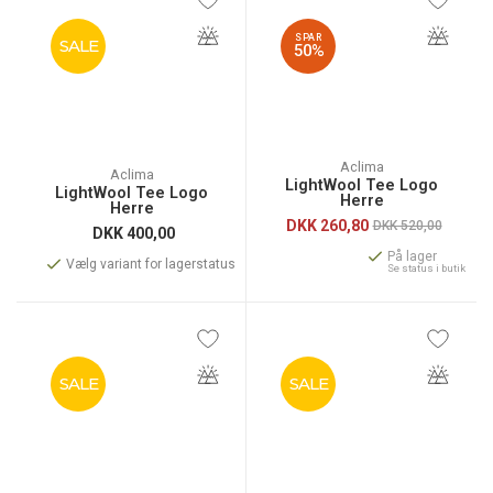
SPAR
SALE
50%
Aclima
Aclima
LightWool Tee Logo
LightWool Tee Logo
Herre
Herre
DKK
260,80
DKK 520,00
DKK
400,00
På lager
Vælg variant for lagerstatus
Se status i butik
SALE
SALE