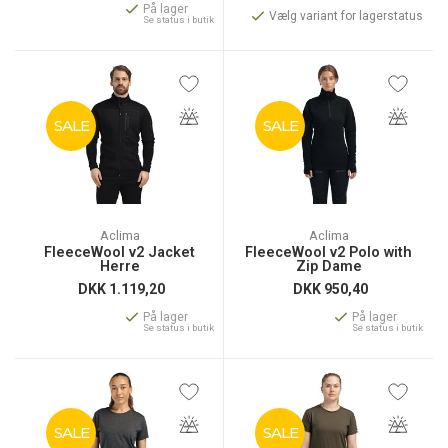
På lager
Vælg variant for lagerstatus
Se status i butik
SALE
SALE
Aclima
Aclima
FleeceWool v2 Jacket
FleeceWool v2 Polo with
Herre
Zip Dame
DKK
1.119,20
DKK
950,40
På lager
På lager
Se status i butik
Se status i butik
SALE
SALE