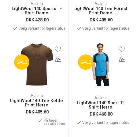
Aclima
Aclima
LightWool 140 Sports T-
LightWool 140 Tee Forest
Shirt Dame
Print Dame
DKK
428,00
DKK
405,60
Vælg variant for lagerstatus
Vælg variant for lagerstatus
SALE
SALE
Aclima
Aclima
LightWool 140 Tee Kettle
LightWool 140 Sport T-
Print Herre
Shirt Herre
DKK
405,60
DKK
468,00
På lager
Vælg variant for lagerstatus
Se status i butik