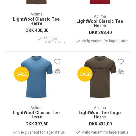
Aclima
Aclima
LightWool Classic Tee
LightWool Classic Tee
Herre
Herre
DKK
400,00
DKK
398,40
På lager
Vælg variant for lagerstatus
Se status i butik
SALE
SALE
Aclima
Aclima
LightWool Classic Tee
LightWool Tee Logo
Herre
Herre
DKK
397,60
DKK
432,00
Vælg variant for lagerstatus
Vælg variant for lagerstatus