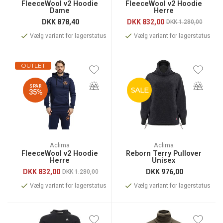
FleeceWool v2 Hoodie
FleeceWool v2 Hoodie
Dame
Herre
DKK
878,40
DKK
832,00
DKK 1.280,00
Vælg variant for lagerstatus
Vælg variant for lagerstatus
OUTLET
SPAR
SALE
35%
Aclima
Aclima
FleeceWool v2 Hoodie
Reborn Terry Pullover
Herre
Unisex
DKK
832,00
DKK
976,00
DKK 1.280,00
Vælg variant for lagerstatus
Vælg variant for lagerstatus