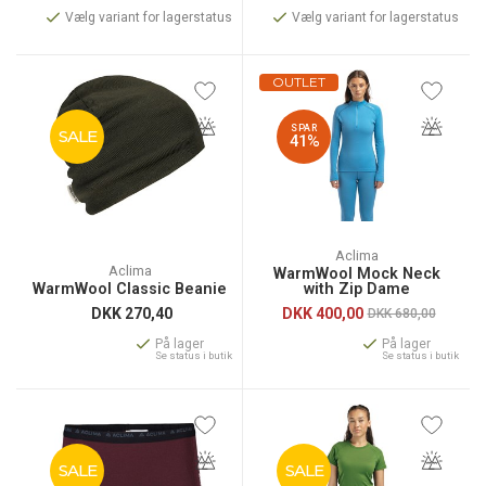
Vælg variant for lagerstatus
Vælg variant for lagerstatus
OUTLET
SPAR
SALE
41%
Aclima
Aclima
WarmWool Mock Neck
WarmWool Classic Beanie
with Zip Dame
DKK
270,40
DKK
400,00
DKK 680,00
På lager
På lager
Se status i butik
Se status i butik
SALE
SALE