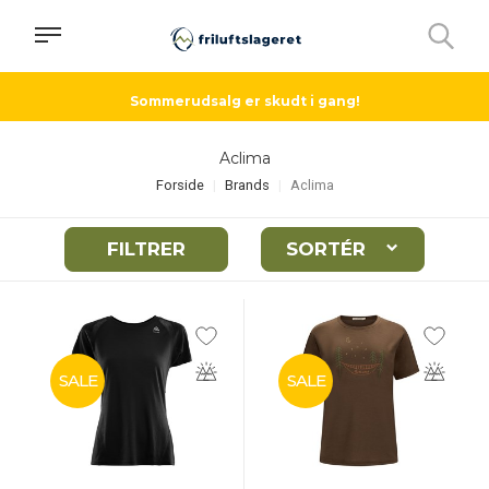
Sommerudsalg er skudt i gang!
Aclima
Forside
Brands
Aclima
FILTRER
SORTÉR
SALE
SALE