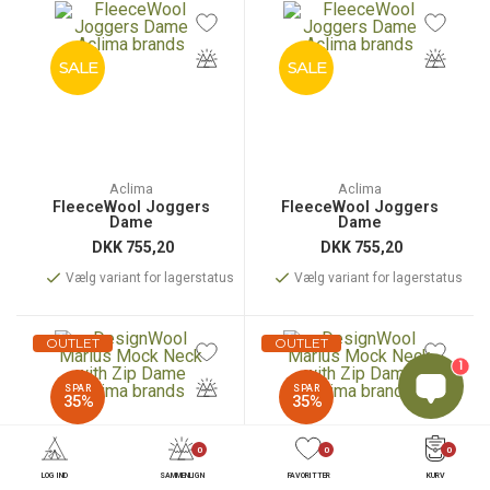
SALE
SALE
Aclima
Aclima
FleeceWool Joggers
FleeceWool Joggers
Dame
Dame
DKK
755,20
DKK
755,20
Vælg variant for lagerstatus
Vælg variant for lagerstatus
OUTLET
OUTLET
1
SPAR
SPAR
35%
35%
0
0
0
LOG IND
SAMMENLIGN
FAVORITTER
KURV