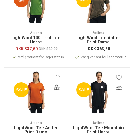
35%
Aclima
Aclima
LightWool 140 Trail Tee
LightWool Tee Antler
Herre
Print Dame
DKK
337,60
DKK
363,20
DKK 520,00
Vælg variant for lagerstatus
Vælg variant for lagerstatus
SALE
SALE
Aclima
Aclima
LightWool Tee Antler
LightWool Tee Mountain
Print Dame
Print Herre