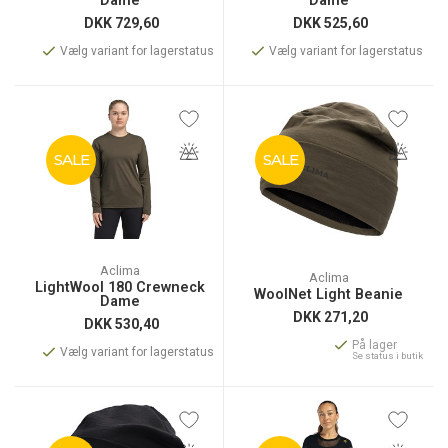
Dame
Dame
DKK
729,60
DKK
525,60
Vælg variant for lagerstatus
Vælg variant for lagerstatus
SALE
SALE
Aclima
Aclima
LightWool 180 Crewneck
WoolNet Light Beanie
Dame
DKK
271,20
DKK
530,40
På lager
Vælg variant for lagerstatus
Se status i butik