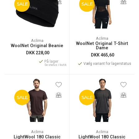
SALE
SALE
Aclima
Aclima
WoolNet Original T-Shirt
WoolNet Original Beanie
Dame
DKK
228,00
DKK
465,60
På lager
Vælg variant for lagerstatus
Se status i butik
SALE
SALE
Aclima
Aclima
LightWool 180 Classic
LightWool 180 Classic