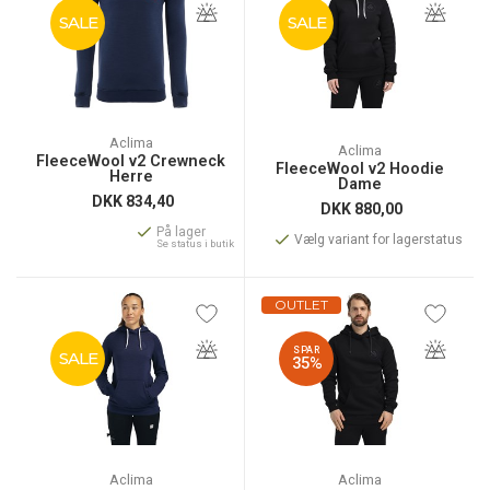
SALE
SALE
Aclima
Aclima
FleeceWool v2 Crewneck
FleeceWool v2 Hoodie
Herre
Dame
DKK
834,40
DKK
880,00
På lager
Vælg variant for lagerstatus
Se status i butik
OUTLET
SPAR
SALE
35%
Aclima
Aclima