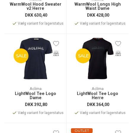
WarmWool Hood Sweater
WarmWool Longs High
v2 Herre
Waist Dame
DKK
630,40
DKK
428,00
Vælg variant for lagerstatus
Vælg variant for lagerstatus
SALE
SALE
Aclima
Aclima
LightWool Tee Logo
LightWool Tee Logo
Dame
Herre
DKK
392,80
DKK
364,00
Vælg variant for lagerstatus
Vælg variant for lagerstatus
OUTLET