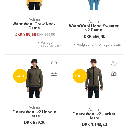
Aclima
Aclima
WarmWool Crew Neck
WarmWool Hood Sweater
Dame
v2 Dame
DKK
389,60
DKK 600,00
DKK
586,40
På lager
Vælg variant for lagerstatus
Se status i butik
SALE
SALE
Aclima
Aclima
FleeceWool v2 Hoodie
FleeceWool v2 Jacket
Herre
Herre
DKK
879,20
DKK
1.143,20