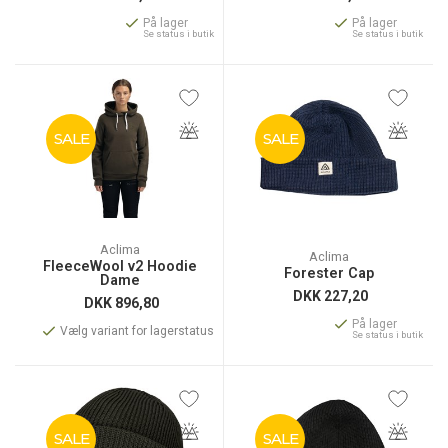
På lager
På lager
Se status i butik
Se status i butik
SALE
SALE
Aclima
Aclima
FleeceWool v2 Hoodie
Forester Cap
Dame
DKK
227,20
DKK
896,80
På lager
Vælg variant for lagerstatus
Se status i butik
SALE
SALE