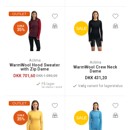
OUTLET
SPAR
SALE
35%
Aclima
Aclima
WarmWool Hood Sweater
WarmWool Crew Neck
with Zip Dame
Dame
DKK
701,60
DKK 1.080,00
DKK
431,20
På lager
Vælg variant for lagerstatus
Se status i butik
OUTLET
SPAR
SALE
35%