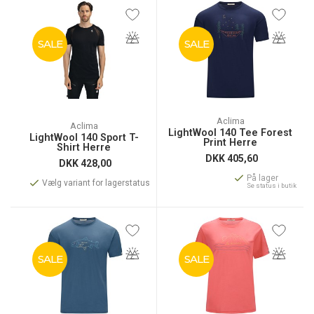
SALE
SALE
Aclima
Aclima
LightWool 140 Tee Forest
LightWool 140 Sport T-
Print Herre
Shirt Herre
DKK
405,60
DKK
428,00
På lager
Vælg variant for lagerstatus
Se status i butik
SALE
SALE