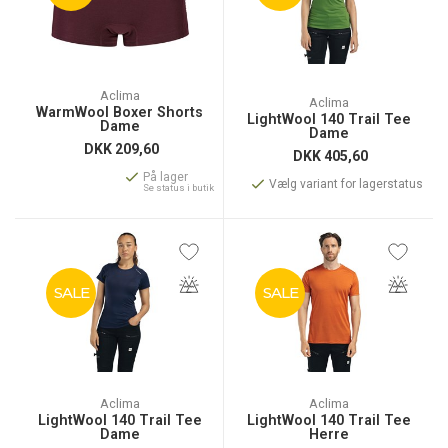
Aclima
Aclima
WarmWool Boxer Shorts
LightWool 140 Trail Tee
Dame
Dame
DKK
209,60
DKK
405,60
På lager
Vælg variant for lagerstatus
Se status i butik
SALE
SALE
Aclima
Aclima
LightWool 140 Trail Tee
LightWool 140 Trail Tee
Dame
Herre