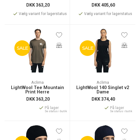
DKK
363,20
DKK
405,60
Vælg variant for lagerstatus
Vælg variant for lagerstatus
SALE
SALE
Aclima
Aclima
LightWool Tee Mountain
LightWool 140 Singlet v2
Print Herre
Dame
DKK
363,20
DKK
374,40
På lager
På lager
Se status i butik
Se status i butik