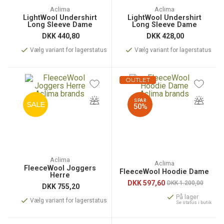
Aclima
Aclima
LightWool Undershirt
LightWool Undershirt
Long Sleeve Dame
Long Sleeve Dame
DKK
440,80
DKK
428,00
Vælg variant for lagerstatus
Vælg variant for lagerstatus
OUTLET
SPAR
SALE
50%
Aclima
Aclima
FleeceWool Joggers
FleeceWool Hoodie Dame
Herre
DKK
597,60
DKK 1.200,00
DKK
755,20
På lager
Vælg variant for lagerstatus
Se status i butik