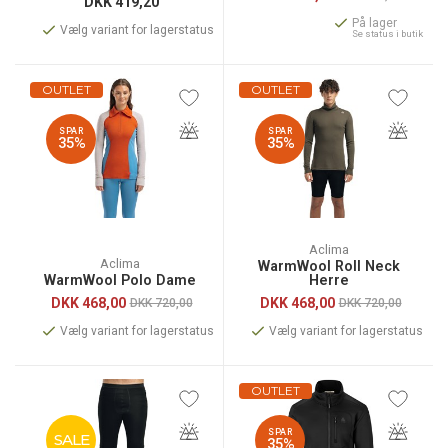
DKK
419,20
På lager
Vælg variant for lagerstatus
Se status i butik
OUTLET
OUTLET
SPAR
SPAR
35%
35%
Aclima
Aclima
WarmWool Roll Neck
WarmWool Polo Dame
Herre
DKK
468,00
DKK
468,00
DKK 720,00
DKK 720,00
Vælg variant for lagerstatus
Vælg variant for lagerstatus
OUTLET
SPAR
SALE
35%