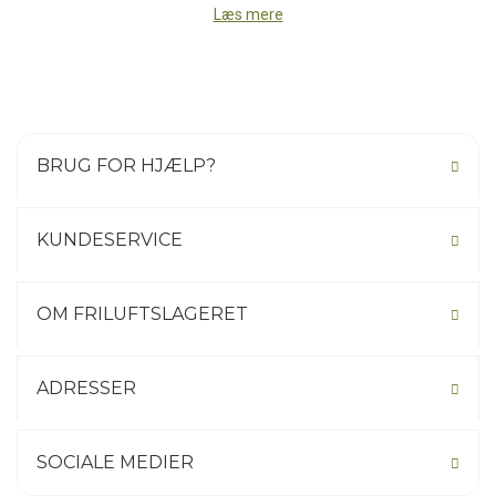
komfort, beskyttelse og præstation er altafgørende. Guide BC er
Læs mere
ikke bare en støvle - det er en investering i sikkerhed, ydeevne og
komfort under selv de hårdeste vinterforhold.
BRUG FOR HJÆLP?
KUNDESERVICE
OM FRILUFTSLAGERET
ADRESSER
SOCIALE MEDIER