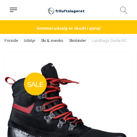
Sommerudsalg er skudt i gang!
Forside
Udstyr
Ski & snesko
Skistøvler
Lundhags Guide BC
SALE