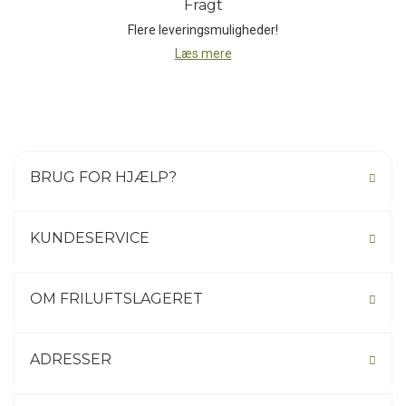
Fragt
over bardunerne i lejren.
Flere leveringsmuligheder!
Med en samlet vægt på ca. 1.450 gram og en kompakt
Læs mere
pakkestørrelse på Ø8 × 61 cm er Grand Canyon Zuni Ray en let,
funktionel og pålidelig tarp til alsidig beskyttelse i naturen.
BRUG FOR HJÆLP?
KUNDESERVICE
OM FRILUFTSLAGERET
ADRESSER