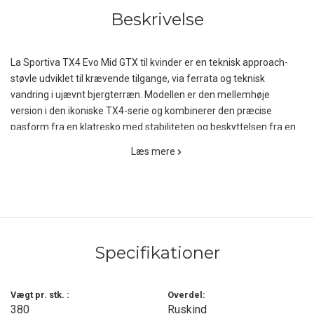
Beskrivelse
La Sportiva TX4 Evo Mid GTX til kvinder er en teknisk approach-
støvle udviklet til krævende tilgange, via ferrata og teknisk
vandring i ujævnt bjergterræn. Modellen er den mellemhøje
version i den ikoniske TX4-serie og kombinerer den præcise
pasform fra en klatresko med stabiliteten og beskyttelsen fra en
robust vandrestøvle. Resultatet er et alsidigt og yderst teknisk
Læs mere
fodtøj, der leverer høj komfort, maksimal stabilitet og
fremragende greb på selv krævende underlag.
Overdelen er konstrueret i slidstærkt ruskind, som giver en optimal
balance mellem fleksibilitet, holdbarhed og naturlig støtte omkring
foden. Materialet er forstærket med en beskyttende gummikant
Specifikationer
langs siderne samt en robust tåkappe, der effektivt beskytter mod
slag fra sten og klipper i teknisk terræn. Den mellemhøje
konstruktion giver samtidig ekstra ankelstøtte, hvilket øger
Vægt pr. stk. :
Overdel:
stabiliteten på ujævne stier og under scrambling eller via ferrata.
380
Ruskind