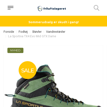
Sommerudsalg er skudt i gang!
Forside
Fodtøj
Støvler
Vandrestøvler
La Sportiva TX4 Evo Mid GTX Dame
NYHED
SALE