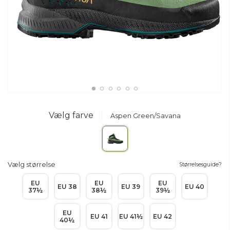
Vælg farve
Aspen Green/Savana
Vælg størrelse
Størrelsesguide?
EU
EU
EU
EU 38
EU 39
EU 40
37½
38½
39½
EU
EU 41
EU 41½
EU 42
40½