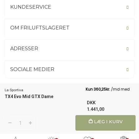
stabilitet og præcision. Kombinationen af slidstærke materialer,
KUNDESERVICE
avanceret såleteknologi og klatreinspireret konstruktion gør den til
en oplagt støvle til tekniske tilgange, scrambling og krævende
bjergture.
OM FRILUFTSLAGERET
ADRESSER
SOCIALE MEDIER
La Sportiva
TX4 Evo Mid GTX Dame
Not your country? Click here.
DKK
1.441,00
1
LÆG I KURV
© 2026 Friluftslageret