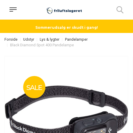
Sommerudsalg er skudt i gang!
Forside
Udstyr
Lys & lygter
Pandelamper
Black Diamond Spot 400 Pandelampe
SALE