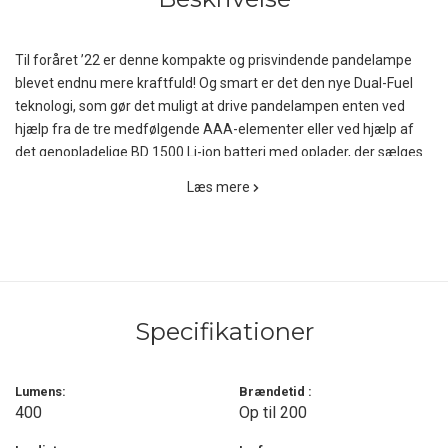
Til foråret ’22 er denne kompakte og prisvindende pandelampe
blevet endnu mere kraftfuld! Og smart er det den nye Dual-Fuel
teknologi, som gør det muligt at drive pandelampen enten ved
hjælp fra de tre medfølgende AAA-elementer eller ved hjælp af
det genopladelige BD 1500 Li-ion batteri med oplader, der sælges
separat.
Læs mere
Denne opdaterede Spot 400 Pandelampe producerer enorme
mængder lys i forhold til sin størrelse med den kraftige
TriplePower L.E.D. i center, der skyder op til 100 meter ud over
stepperne. Og hvis du bare vil kaste korte skygger, stiller du blot
lampens lightmode til en af de to close-range SinglePower L.E.D.-
Specifikationer
pærer (en rød og en hvid), hvilket giver et afdæmpet
orienteringslys på 6 Lumens i op til hele 200 timer. Den maksimale
output er nu på imponerende 400 Lumens!
Lumens:
Brændetid :
400
Op til 200
Med forskellige typer tryk på knappen opnås flere forskellige