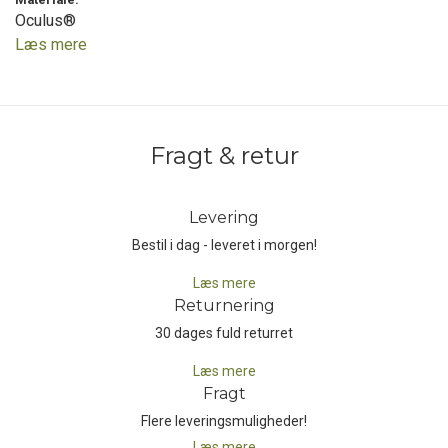
Oculus®
Med en vægt på kun 27 gram og en MFR 2-klassificering, er Sol
Læs mere
Cap det oplagte valg for vægtbevidste atleter og
friluftsentusiaster, der har brug for maksimal performance og
komfort i et minimalistisk design.
Fragt & retur
Levering
Bestil i dag - leveret i morgen!
Læs mere
Returnering
30 dages fuld returret
Læs mere
Fragt
Flere leveringsmuligheder!
Læs mere