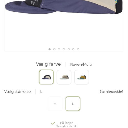
Vælg farve
Raven/Multi
Vælg størrelse
L
Størrelsesguide?
M
L
På lager
Se status i butik