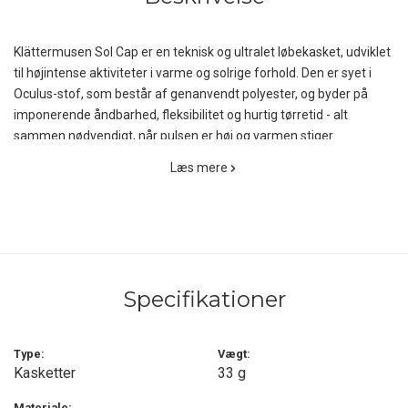
Klättermusen Sol Cap er en teknisk og ultralet løbekasket, udviklet
til højintense aktiviteter i varme og solrige forhold. Den er syet i
Oculus-stof, som består af genanvendt polyester, og byder på
imponerende åndbarhed, fleksibilitet og hurtig tørretid - alt
sammen nødvendigt, når pulsen er høj og varmen stiger.
Læs mere
Skyggen er blød og trådforstærket, hvilket gør den let formbar og
behagelig, også under hjelm. Kasketten er udstyret med
ventilationsåbninger i siderne, der effektivt leder overskudsvarme
væk fra hovedet. En lille integreret nøglelomme på bagsiden giver
praktisk opbevaring af små værdigenstande på løbeturen eller
dagsturen.
Specifikationer
Sol Cap er konstrueret med elastisk flex-fit pasform, uden
generende spænder, hvilket giver et sikkert, tætsiddende fit til
Type:
Vægt:
hovedet - også under bevægelse. Refleksdetaljer for og bag sikrer
Kasketter
33 g
øget synlighed ved tidlig morgentræning eller sene aftenture.
Materiale: