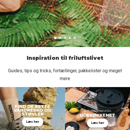
Inspiration til friluftslivet
Guides, tips og tricks, fortællinger, pakkelister og meget
mere
BLOGINDLÆG
FIND DE RETTE
VANDRESKO OG
NYT MADUNIVERS
STØVLER
UDEKØKKENET
Læs her
Læs her