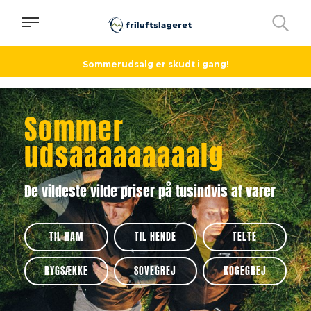
Sommerudsalg er skudt i gang!
Sommer
udsaaaaaaaaalg
De vildeste vilde priser på tusindvis af varer
TIL HAM
TIL HENDE
TELTE
RYGSÆKKE
SOVEGREJ
KOGEGREJ