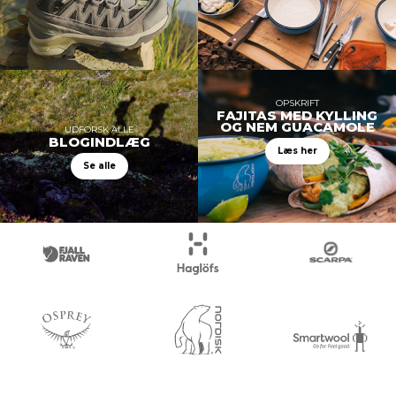
OPSKRIFT
FAJITAS MED KYLLING
OG NEM GUACAMOLE
UDFORSK ALLE
BLOGINDLÆG
Læs her
Se alle