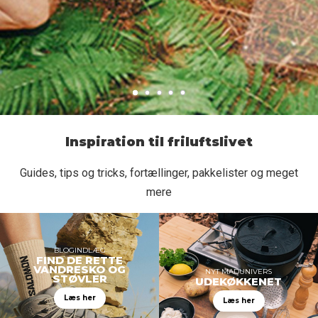
Inspiration til friluftslivet
Guides, tips og tricks, fortællinger, pakkelister og meget
mere
BLOGINDLÆG
FIND DE RETTE
VANDRESKO OG
NYT MADUNIVERS
STØVLER
UDEKØKKENET
Læs her
Læs her