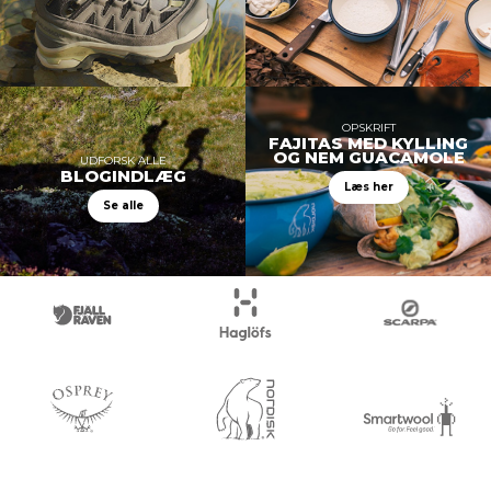
OPSKRIFT
FAJITAS MED KYLLING
OG NEM GUACAMOLE
UDFORSK ALLE
BLOGINDLÆG
Læs her
Se alle