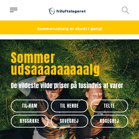
Sommerudsalg er skudt i gang!
Sommer
udsaaaaaaaaalg
De vildeste vilde priser på tusindvis af varer
TIL HAM
TIL HENDE
TELTE
RYGSÆKKE
SOVEGREJ
KOGEGREJ