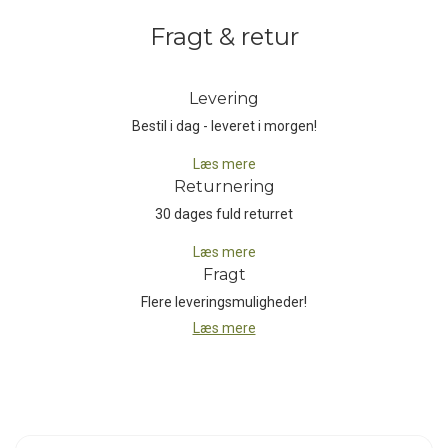
Desuden er metervaren mere UV / UVA-resistent end nylon og
Fragt & retur
traditionelt polyester - det kan altså tåle eksponering af solens
stråler i længere tid end et nylonoversejl uden at falme og mørne.
Alle spidsbelastningspunkterne såsom bardun- og pløkfæste er
Levering
ekstra forstærket.
Bestil i dag - leveret i morgen!
Den fastsyede bund er af slidstærkt Tarpaulin, som holder vandet
Læs mere
ude og som samtidig er nemt at rengøre.
Returnering
30 dages fuld returret
Midgard 9.2 Technical Cotton, 6-Personers Bomuldstelt er bare
endnu et fantastisk telt fra Nordisk!
Læs mere
Fragt
Flere leveringsmuligheder!
Læs mere