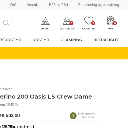
FAQ
Kontakt
B2B og EAN
Returnering og ombytning
0
0
0
LOG IND
SAMMENLIGN
FAVORITTER
KURV
REUDSTYR
UDSTYR
GLAMPING
ULTRALIGHT
breaker
erino 200 Oasis LS Crew Dame
enr:104375
Prismatch
KK
503,00
Læs mere