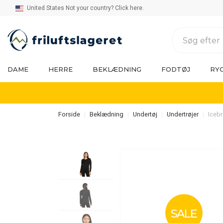
United States Not your country? Click here.
DAME
HERRE
BEKLÆDNING
FODTØJ
RY
Forside
Beklædning
Undertøj
Undertrøjer
Iceb
SALE