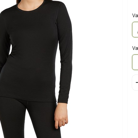
Væ
Væ