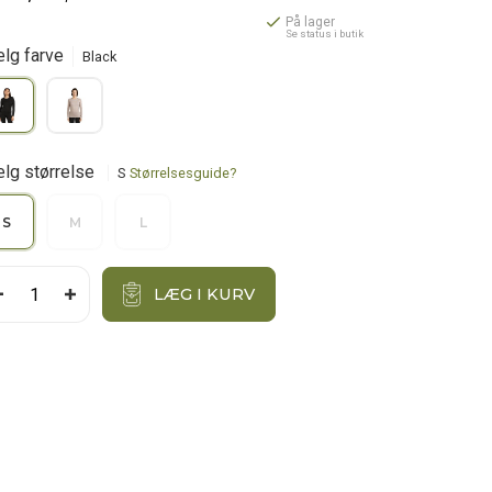
På lager
Se status i butik
lg farve
Black
lg størrelse
S
Størrelsesguide?
S
M
L
LÆG I KURV