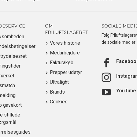
DESERVICE
OM
SOCIALE MEDI
FRILUFTSLAGERET
Følg Friluftslagere
rksomheden
de sociale medier
Vores historie
ndelsbetingelser
Medarbejdere
trydelsesret
Faceboo
Fakturakøb
ingstider
Prepper udstyr
mærket
Instagra
Ultralight
ismatch
YouTube
Brands
melding
Cookies
b gavekort
e stillede
ørgsmål
ørrelsesguides