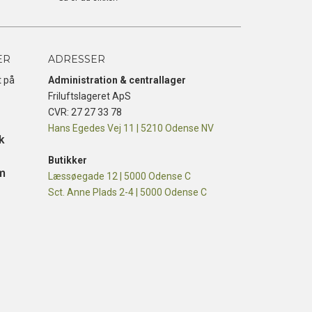
ER
ADRESSER
t på
Administration & centrallager
Friluftslageret ApS
CVR: 27 27 33 78
Hans Egedes Vej 11 | 5210 Odense NV
k
Butikker
m
Læssøegade 12 | 5000 Odense C
Sct. Anne Plads 2-4 | 5000 Odense C