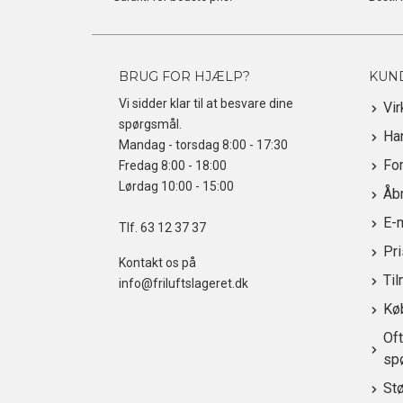
BRUG FOR HJÆLP?
KUN
Vi sidder klar til at besvare dine
Vi
spørgsmål.
Ha
Mandag - torsdag 8:00 - 17:30
For
Fredag 8:00 - 18:00
Lørdag 10:00 - 15:00
Åbn
E-
Tlf.
63 12 37 37
Pr
Kontakt os på
Til
info@friluftslageret.dk
Kø
Oft
sp
St