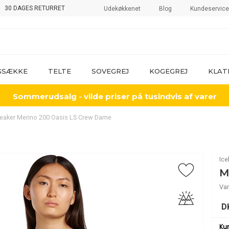
30 DAGES RETURRET
Udekøkkenet
Blog
Kundeservice
GSÆKKE
TELTE
SOVEGREJ
KOGEGREJ
KLAT
Sommerudsalg - vilde priser på tusindvis af varer
reaker Merino 200 Oasis LS Crew Dame
Ice
M
Var
D