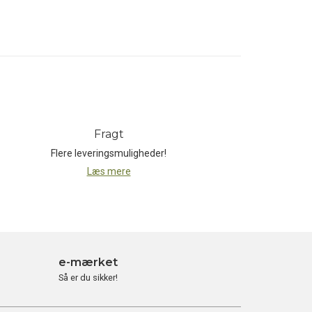
t indebærer, at hvert skridt i
gen. Et af de mest markante eksempler på
. Hvert af disse produkter er unikt, ikke
ion. De arbejder kun med leverandører,
Fragt
klimaneutral, hvilket de opnår gennem en
Flere leveringsmuligheder!
lige emissioner.
Læs mere
ntdel af sin omsætning til Cotopaxi
, der fokuserer på bæredygtig udvikling og
succes, men som også er dedikeret til at
e-mærket
 er muligt at skabe smukke, funktionelle
Så er du sikker!