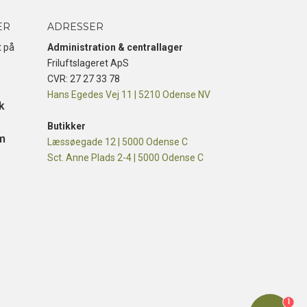
ER
ADRESSER
t på
Administration & centrallager
Friluftslageret ApS
CVR: 27 27 33 78
Hans Egedes Vej 11 | 5210 Odense NV
k
Butikker
m
Læssøegade 12 | 5000 Odense C
Sct. Anne Plads 2-4 | 5000 Odense C
1