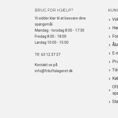
BRUG FOR HJÆLP?
KUN
Vi sidder klar til at besvare dine
Vi
spørgsmål.
Ha
Mandag - torsdag 8:00 - 17:30
For
Fredag 8:00 - 18:00
Lørdag 10:00 - 15:00
Åbn
E-
Tlf.
63 12 37 37
Pr
Kontakt os på
Til
info@friluftslageret.dk
Kø
Oft
sp
St