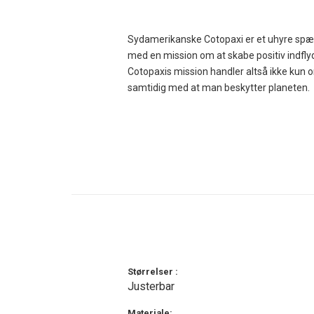
Sydamerikanske Cotopaxi er et uhyre spæn
med en mission om at skabe positiv indflyd
Cotopaxis mission handler altså ikke kun o
samtidig med at man beskytter planeten.
Cotopaxis bæredygtige Llama Trucker Hat a
Cotopaxis ikoniske lama-logo.
Kasketten er forsynet med en buet skygge 
knaplukning på bagsiden sikrer en behageli
Fremstillet af slidstærke og genanvendte m
eventyrlyst og støtte Cotopaxis bæredygti
Guaranteed for Good
Størrelser :
Mærkets navn stammer fra Cotopaxi-vulkan
Justerbar
central del af Cotopaxis identitet. Fra sta
både socialt og miljømæssigt ansvar. Coto
Materiale: