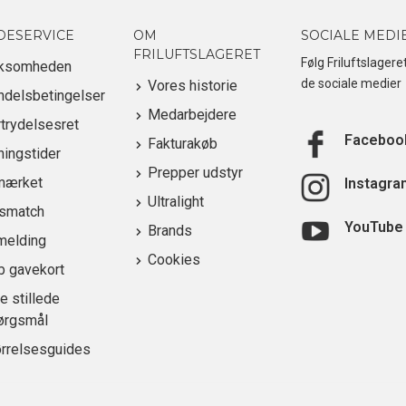
DESERVICE
OM
SOCIALE MEDI
FRILUFTSLAGERET
Følg Friluftslagere
rksomheden
de sociale medier
Vores historie
ndelsbetingelser
Medarbejdere
trydelsesret
Faceboo
Fakturakøb
ingstider
Prepper udstyr
mærket
Instagra
Ultralight
ismatch
YouTube
Brands
melding
Cookies
b gavekort
e stillede
ørgsmål
ørrelsesguides