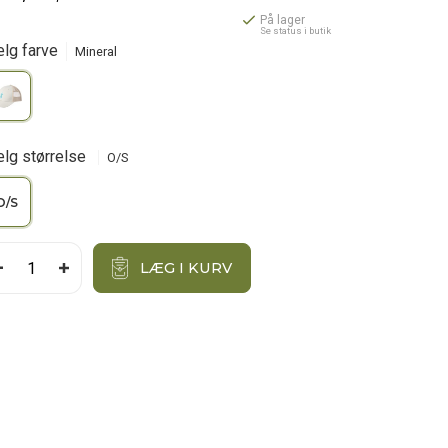
På lager
Se status i butik
lg farve
Mineral
lg størrelse
O/S
O/S
LÆG I KURV