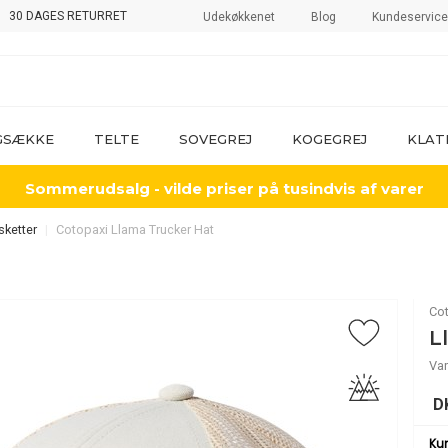
30 DAGES RETURRET
Udekøkkenet
Blog
Kundeservice
GSÆKKE
TELTE
SOVEGREJ
KOGEGREJ
KLAT
Sommerudsalg - vilde priser på tusindvis af varer
sketter
Cotopaxi Llama Trucker Hat
Co
L
Va
D