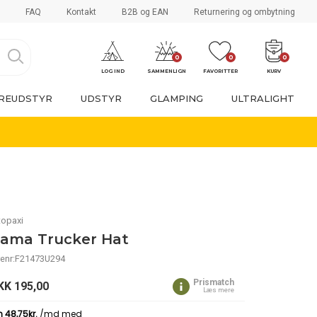
FAQ
Kontakt
B2B og EAN
Returnering og ombytning
0
0
0
LOG IND
SAMMENLIGN
FAVORITTER
KURV
REUDSTYR
UDSTYR
GLAMPING
ULTRALIGHT
topaxi
lama Trucker Hat
renr:F21473U294
Prismatch
KK
195,00
Læs mere