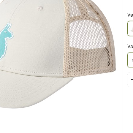
Væ
Væ