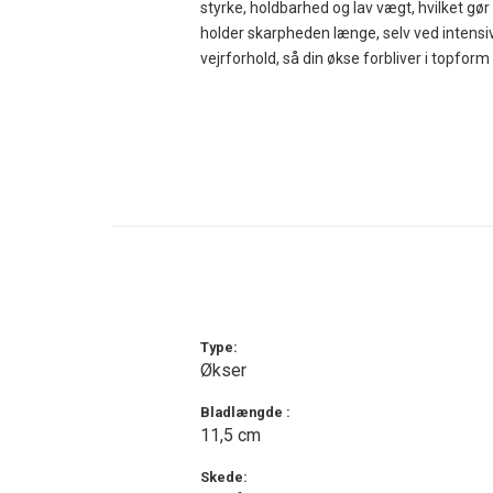
styrke, holdbarhed og lav vægt, hvilket gør
holder skarpheden længe, selv ved intensi
vejrforhold, så din økse forbliver i topfo
Det ergonomiske håndtag i slidstærkt polyme
det nemt at transportere øksen i rygsække
Kombinationen af det balancerede hoved og
klare andre opgaver hurtigt og sikkert.
For at beskytte den skarpe klinge leveres 
øksen mod skader, men forlænger også dens
Morakniv Lightweight Axe (B) er skabt til e
skandinavisk funktionalitet og kvalitet, så 
Type:
Økser
Bladlængde :
11,5 cm
Skede: