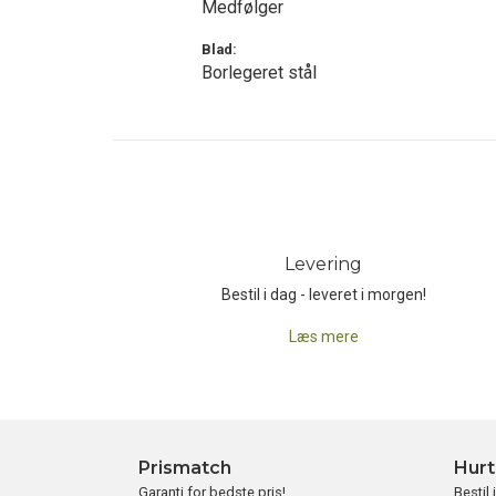
Medfølger
Blad:
Borlegeret stål
Levering
Bestil i dag - leveret i morgen!
Læs mere
Prismatch
Hurt
Garanti for bedste pris!
Bestil 