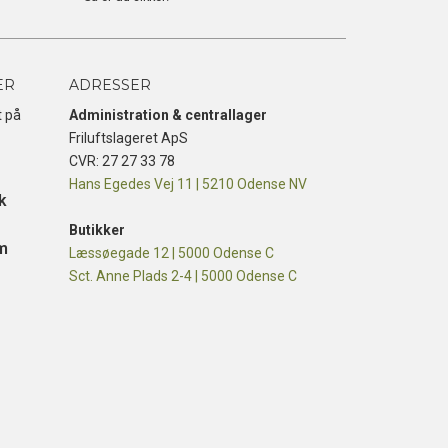
ER
ADRESSER
t på
Administration & centrallager
Friluftslageret ApS
CVR: 27 27 33 78
Hans Egedes Vej 11 | 5210 Odense NV
k
Butikker
m
Læssøegade 12 | 5000 Odense C
Sct. Anne Plads 2-4 | 5000 Odense C