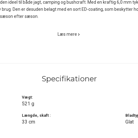
 den ideel til både jagt, camping og bushcraft. Med en kraftig 6,0 mm tyk 
v brug. Den er desuden belagt med en sort ED-coating, som beskytter ho
rm sæson efter sæson.
rmateriale giver et sikkert og komfortabelt greb, selv når det er vådt, k
Læs mere
n eller fastspændt på dit udstyr, uden at du behøver gå på kompromis m
 den præcise vægtfordeling giver effektiv kraftoverførsel, så du kan k
Lightweight Axe (B) med en robust kantbeskytter i svensk, vegetabilsk g
 levetid og gør den lettere at opbevare sikkert.
Specifikationer
ventyreren, der vil have et pålideligt og let redskab, der fungerer under
du kan stole på den - uanset om du er på jagt, i vildmarken eller blot vil h
Vægt:
521 g
Længde, skaft :
Bladty
33 cm
Glat