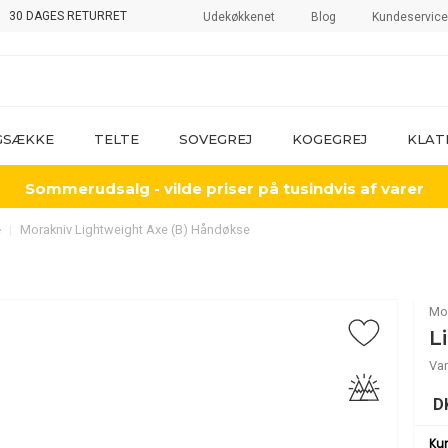
30 DAGES RETURRET
Udekøkkenet
Blog
Kundeservice
GSÆKKE
TELTE
SOVEGREJ
KOGEGREJ
KLAT
Sommerudsalg - vilde priser på tusindvis af varer
e
Morakniv Lightweight Axe (B) Håndøkse
Mo
L
Var
D