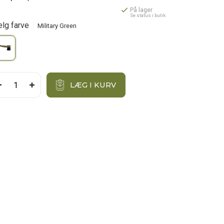
På lager
Se status i butik
lg farve
Military Green
LÆG I KURV