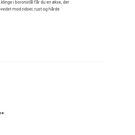
klinge i boronstål får du en økse, der
vedet mod ridser, rust og hårde
oldt eller glat. Den lette konstruktion gør
ed funktionalitet og sikkerhed.
løve brænde, forberede lejrpladsen eller
arvet læder. Denne beskytter ikke blot
 alle forhold. Den er bygget med fokus på
ave et effektivt værktøj med i lejren.
pe: