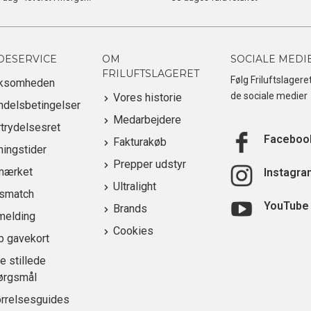
DESERVICE
OM
SOCIALE MEDI
FRILUFTSLAGERET
Følg Friluftslagere
rksomheden
de sociale medier
Vores historie
ndelsbetingelser
Medarbejdere
trydelsesret
Faceboo
Fakturakøb
ingstider
Prepper udstyr
mærket
Instagra
Ultralight
ismatch
YouTube
Brands
melding
Cookies
b gavekort
e stillede
ørgsmål
ørrelsesguides