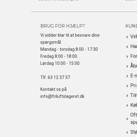
BRUG FOR HJÆLP?
KUN
Vi sidder klar til at besvare dine
Vi
spørgsmål.
Ha
Mandag - torsdag 8:00 - 17:30
For
Fredag 8:00 - 18:00
Lørdag 10:00 - 15:00
Åbn
E-
Tlf.
63 12 37 37
Pr
Kontakt os på
Til
info@friluftslageret.dk
Kø
Oft
sp
St