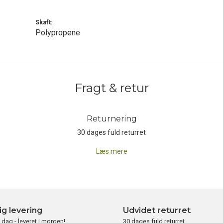
Skaft:
Polypropene
Fragt & retur
Returnering
30 dages fuld returret
Læs mere
ig levering
Udvidet returret
i dag - leveret i morgen!
30 dages fuld returret