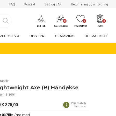
FAQ
Kontakt
B2B og EAN
Returnering og ombytning
0
0
0
LOG IND
SAMMENLIGN
FAVORITTER
KURV
REUDSTYR
UDSTYR
GLAMPING
ULTRALIGHT
rakniv
ightweight Axe (B) Håndøkse
enr:1-1991
Prismatch
KK
375,00
Læs mere