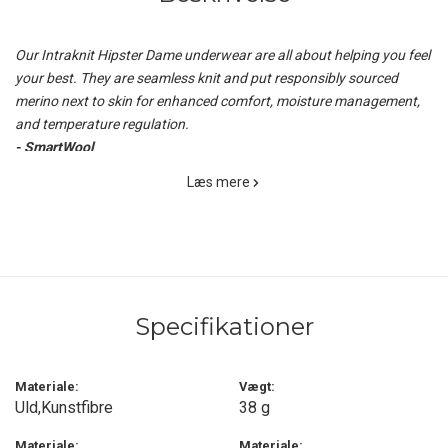
Our Intraknit Hipster Dame underwear are all about helping you feel
your best. They are seamless knit and put responsibly sourced
merino next to skin for enhanced comfort, moisture management,
and temperature regulation.
- SmartWool
Læs mere
Denne næsten helt sømløse Intraknit Hipster Dame er en lidt
længere trusse, fremstillet med en ekstra bred og blød, elastisk
linning, der ikke generer eller gnaver, velventilerende og ekstra
strækbare zoner på udvalgte steder, og så har trussen en meget
behagelig omslutning omkring lårene.
Specifikationer
Intraknit Hipster Dame kan således bruges enten som trusse til
alle aktiviteterne i det fri, men den vil med garanti også blive en
favorit til hverdag.
Materiale:
Vægt:
Uld,Kunstfibre
38 g
Den meget lækre Intraknit-serie fra SmartWool byder på både
yderst funktionel og lun beklædning, udviklet specielt til det aktive
Materiale:
Materiale: