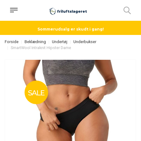
Sommerudsalg er skudt i gang!
Forside
Beklædning
Undertøj
Underbukser
SmartWool Intraknit Hipster Dame
SALE