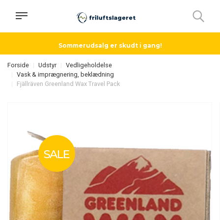
Sommerudsalg er skudt i gang!
Forside
Udstyr
Vedligeholdelse
Vask & imprægnering, beklædning
Fjällräven Greenland Wax Travel Pack
SALE