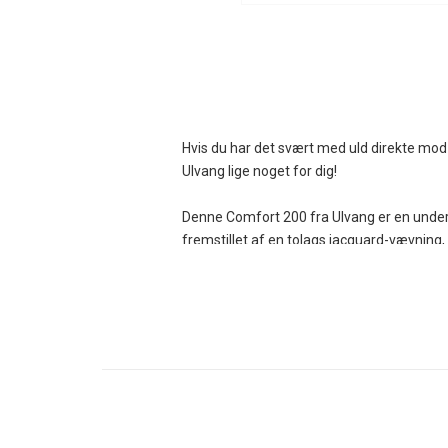
Hvis du har det svært med uld direkte mo
Ulvang lige noget for dig!
Denne Comfort 200 fra Ulvang er en undertøj
fremstillet af en tolags jacquard-vævning,
svedtransporterende egenskaber, medens 
merinould afstedkommer, at den inderste 
medens det yderste lag af merinould optag
Materialet er med sine 200 gram/m2 knap
Ulvang Comfort 200 Pant Dame er udelukken
og en superblød og komfortabel overflade.
Underbuksen er helt uden irriterende mærk