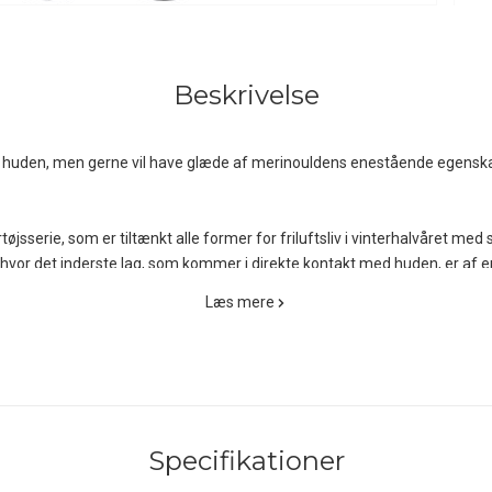
Beskrivelse
d huden, men gerne vil have glæde af merinouldens enestående egenska
sserie, som er tiltænkt alle former for friluftsliv i vinterhalvåret med 
 hvor det inderste lag, som kommer i direkte kontakt med huden, er af e
det yderste lag består den fineste merinould. Og denne materialesa
Læs mere
polyestervævning lynhurtigt absorberer og videretransporterer oversk
er en del af fugtigheden og omfordeler det til varme og isolering. Og
d
 så kraftig som fx SmartWool Thermal Merino, der vejer 250 gram/m2.
de fremstillet ved hjælp af en såkaldt 'drop needle'-konstruktion, der 
Specifikationer
 Denne strækbare konstruktion af tekstilet sikrer et perfekt, kropsnær
er og udelukkende syet ved hjælp af flade og strækbare flatlock-sømme