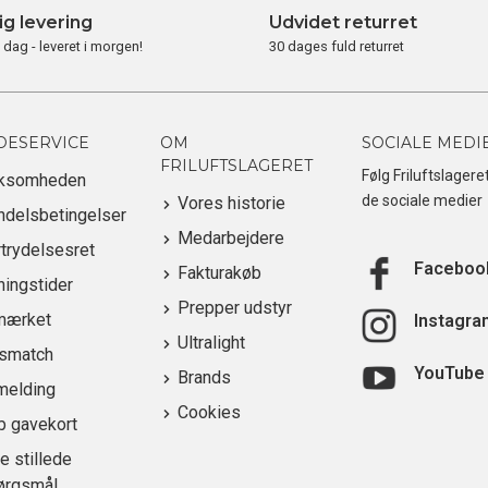
ig levering
Udvidet returret
i dag - leveret i morgen!
30 dages fuld returret
DESERVICE
OM
SOCIALE MEDI
FRILUFTSLAGERET
Følg Friluftslagere
rksomheden
de sociale medier
Vores historie
ndelsbetingelser
Medarbejdere
trydelsesret
Faceboo
Fakturakøb
ingstider
Prepper udstyr
mærket
Instagra
Ultralight
ismatch
YouTube
Brands
melding
Cookies
b gavekort
e stillede
ørgsmål