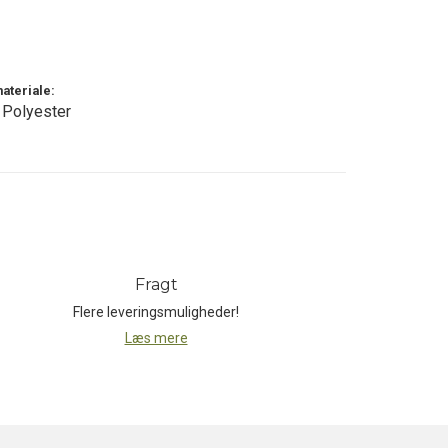
som sikrer, at underbuksen bliver
ateriale:
Polyester
 og samtidig stilfuld uldbeklædning til en
kutable. Intet andet materiale kommer i
Fragt
Flere leveringsmuligheder!
Læs mere