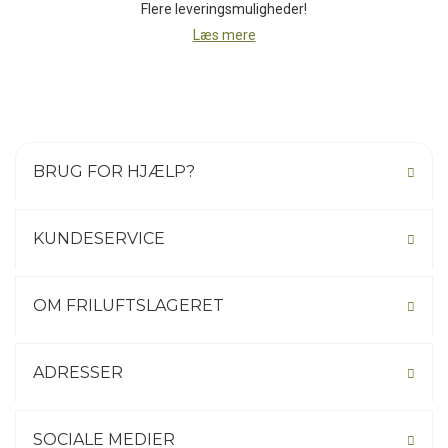
Flere leveringsmuligheder!
skader og sikrer samtidig en stabil ophængning.
Læs mere
Resultatet er en let, stærk og praktisk hængekøje, der gør det
nemt at finde ro og komfort i naturen - uanset hvor turen går hen.
BRUG FOR HJÆLP?
KUNDESERVICE
OM FRILUFTSLAGERET
ADRESSER
SOCIALE MEDIER