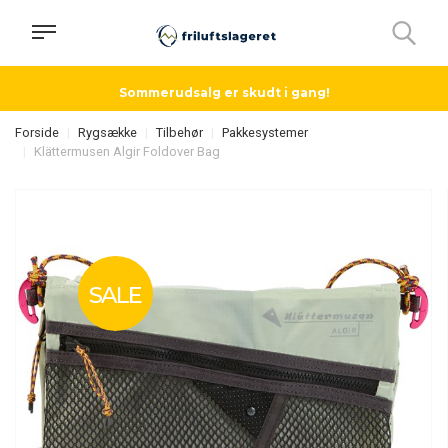
Sommerudsalg er skudt i gang!
Forside
Rygsække
Tilbehør
Pakkesystemer
Klättermusen Algir Foldover Bag
SALE