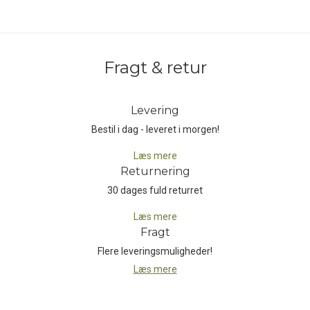
Denne alsidige Algir Foldover Bag er således en let organiserings­
taske, der også fungerer perfekt som en uundværlig
hverdagstaske.
Fragt & retur
Levering
Bestil i dag - leveret i morgen!
Læs mere
Returnering
30 dages fuld returret
Læs mere
Fragt
Flere leveringsmuligheder!
Læs mere