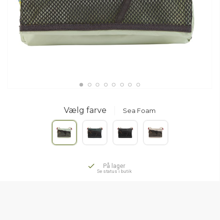
Vælg farve
Sea Foam
På lager
Se status i butik