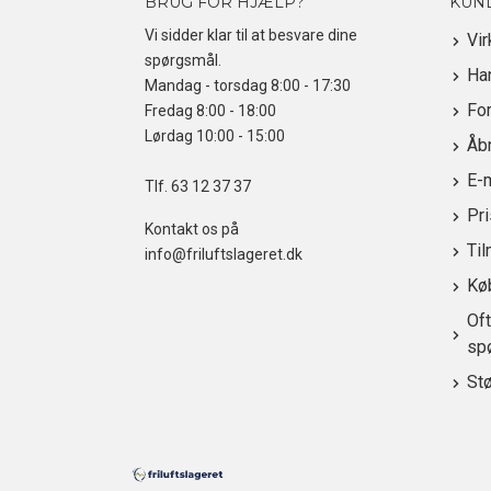
BRUG FOR HJÆLP?
KUN
Vi sidder klar til at besvare dine
Vi
spørgsmål.
Ha
Mandag - torsdag 8:00 - 17:30
For
Fredag 8:00 - 18:00
Lørdag 10:00 - 15:00
Åbn
E-
Tlf.
63 12 37 37
Pr
Kontakt os på
Til
info@friluftslageret.dk
Kø
Oft
sp
St