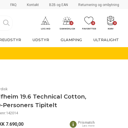
FAQ
Kontakt
B2B og EAN
Returnering og ombytning
0
0
0
LOG IND
SAMMENLIGN
FAVORITTER
KURV
REUDSTYR
UDSTYR
GLAMPING
ULTRALIGHT
rdisk
lfheim 19.6 Technical Cotton,
0-Personers Tipitelt
enr:142014
Prismatch
KK
7.690,00
Læs mere