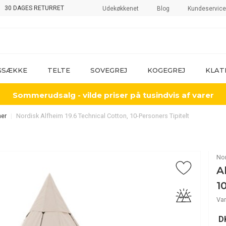
30 DAGES RETURRET
Udekøkkenet
Blog
Kundeservice
GSÆKKE
TELTE
SOVEGREJ
KOGEGREJ
KLAT
Sommerudsalg - vilde priser på tusindvis af varer
ner
Nordisk Alfheim 19.6 Technical Cotton, 10-Personers Tipitelt
No
A
1
Var
D