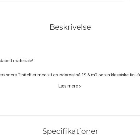
Beskrivelse
dabelt materiale!
oners Tipitelt er med sit grundareal på 19,6 m2 og sin klassiske tipi-faco
ge et ekstra rummeligt og særdeles velventileret telt fx på de varme so
Læs mere
s Tipitelt er nemlig, som navnet antyder, fremstillet af det fantastiske
er sat ind for at komme kondensproblemerne til livs og gøre indeklimae
vstærke og på ydersiden specialbehandlede materiale samtidig forbavse
ekstilet dels har nogle nærmest fortættende egenskaber, når det bliver
Specifikationer
deklima og minimal kondensdannelse, sammenlignet med de traditionelle 
yester - det kan altså tåle eksponering af solens stråler i længere tid e