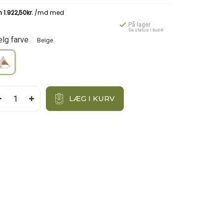
På lager
Se status i butik
lg farve
Beige
LÆG I KURV