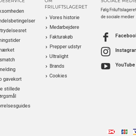
DESERVICE
OM
SOCIALE MEDI
FRILUFTSLAGERET
Følg Friluftslagere
rksomheden
de sociale medier
Vores historie
ndelsbetingelser
Medarbejdere
trydelsesret
Faceboo
Fakturakøb
ingstider
Prepper udstyr
mærket
Instagra
Ultralight
ismatch
YouTube
Brands
melding
Cookies
b gavekort
e stillede
ørgsmål
ørrelsesguides