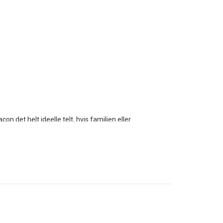
n det helt ideelle telt, hvis familien eller
mmerture, men så sandelig også til
 Technical Cotton, som er en fantastisk
t optimalt - også når sommerturen går mod
nde meget vand ude, da det dels - som
 vådt. Men den store fordel ved denne dug
telte! Desuden er metervaren mere UV /
nd et nylonoversejl uden at falme og mørne.