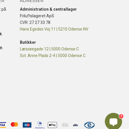
ER
ADRESSER
t på
Administration & centrallager
Friluftslageret ApS
CVR: 27 27 33 78
Hans Egedes Vej 11 | 5210 Odense NV
k
Butikker
m
Læssøegade 12 | 5000 Odense C
Sct. Anne Plads 2-4 | 5000 Odense C
1