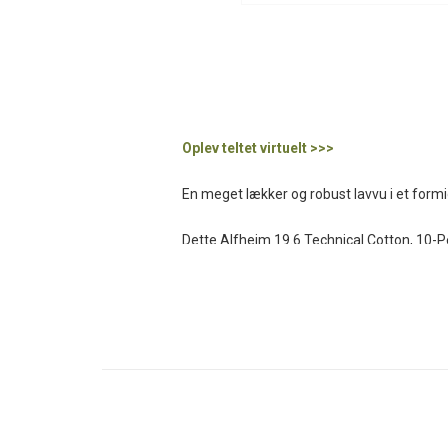
Oplev teltet virtuelt >>>
En meget lækker og robust lavvu i et formi
Dette Alfheim 19.6 Technical Cotton, 10-Pers
en gruppe på op til 8-10 personer skal bru
krævende vinterbrug!
Alfheim 19.6 Technical Cotton, 10-Personer
bomuld/polyesterblanding, hvor alle sejl 
det sydlige Europa! Og så holder dette ri
nævnt - er behandlet på ydersiden og da t
er, at det giver et langt, langt bedre in
UVA-resistent end nylon og traditionelt pol